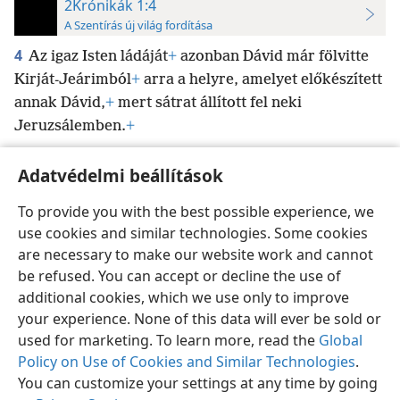
2Krónikák 1:4
A Szentírás új világ fordítása
4
Az igaz Isten ládáját
+
azonban Dávid már fölvitte
Kirját-Jeárimból
+
arra a helyre, amelyet előkészített
annak Dávid,
+
mert sátrat állított fel neki
Jeruzsálemben.
+
Adatvédelmi beállítások
To provide you with the best possible experience, we
use cookies and similar technologies. Some cookies
Magyar
Beállítások
are necessary to make our website work and cannot
Copyright
© 2026 Watch Tower Bible and Tract Society of Pennsylvania
be refused. You can accept or decline the use of
Felhasználási feltételek
Bizalmas információra vonatkozó szabályok
Adatvédelmi beállítások
Bejelentkezés
JW.ORG
additional cookies, which we use only to improve
your experience. None of this data will ever be sold or
used for marketing. To learn more, read the
Global
Policy on Use of Cookies and Similar Technologies
.
You can customize your settings at any time by going