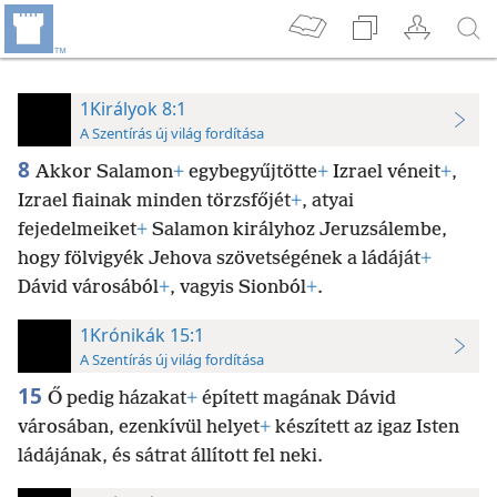
1Királyok 8:1
A Szentírás új világ fordítása
8
Akkor Salamon
+
egybegyűjtötte
+
Izrael véneit
+
,
Izrael fiainak minden törzsfőjét
+
, atyai
fejedelmeiket
+
Salamon királyhoz Jeruzsálembe,
hogy fölvigyék Jehova szövetségének a ládáját
+
Dávid városából
+
, vagyis Sionból
+
.
1Krónikák 15:1
A Szentírás új világ fordítása
15
Ő pedig házakat
+
épített magának Dávid
városában, ezenkívül helyet
+
készített az igaz Isten
ládájának, és sátrat állított fel neki.