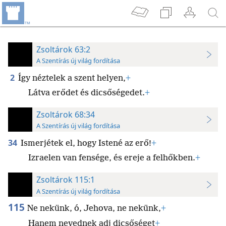
Zsoltárok 63:2
A Szentírás új világ fordítása
2
Így néztelek a szent helyen,
+
Látva erődet és dicsőségedet.
+
Zsoltárok 68:34
A Szentírás új világ fordítása
34
Ismerjétek el, hogy Istené az erő!
+
Izraelen van fensége, és ereje a felhőkben.
+
Zsoltárok 115:1
A Szentírás új világ fordítása
115
Ne nekünk, ó, Jehova, ne nekünk,
+
Hanem nevednek adj dicsőséget
+