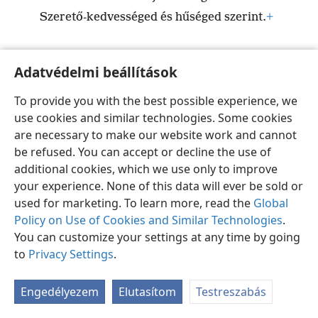
Szerető-kedvességed és hűséged szerint.
+
Adatvédelmi beállítások
To provide you with the best possible experience, we
Magyar
Beállítások
use cookies and similar technologies. Some cookies
Copyright
© 2026 Watch Tower Bible and Tract Society of Pennsylvania
are necessary to make our website work and cannot
Felhasználási feltételek
Bizalmas információra vonatkozó szabályok
Adatvédelmi beállítások
Bejelentkezés
JW.ORG
be refused. You can accept or decline the use of
additional cookies, which we use only to improve
your experience. None of this data will ever be sold or
used for marketing. To learn more, read the
Global
Policy on Use of Cookies and Similar Technologies
.
You can customize your settings at any time by going
to
Privacy Settings
.
Engedélyezem
Elutasítom
Testreszabás