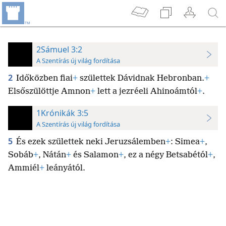
2Sámuel 3:2
A Szentírás új világ fordítása
2
Időközben fiai
+
születtek Dávidnak Hebronban.
+
Elsőszülöttje Amnon
+
lett a jezréeli Ahinoámtól
+
.
1Krónikák 3:5
A Szentírás új világ fordítása
5
És ezek születtek neki Jeruzsálemben
+
: Simea
+
,
Sobáb
+
, Nátán
+
és Salamon
+
, ez a négy Betsabétól
+
,
Ammiél
+
leányától.