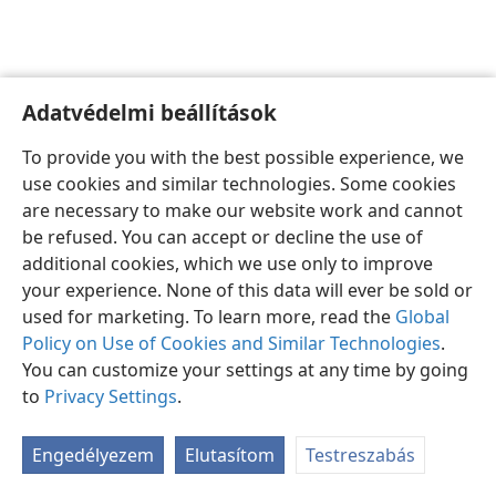
Adatvédelmi beállítások
Magyar
Beállítások
To provide you with the best possible experience, we
Copyright
© 2026 Watch Tower Bible and Tract Society of Pennsylvania
use cookies and similar technologies. Some cookies
Felhasználási feltételek
Bizalmas információra vonatkozó szabályok
are necessary to make our website work and cannot
Adatvédelmi beállítások
Bejelentkezés
JW.ORG
be refused. You can accept or decline the use of
additional cookies, which we use only to improve
your experience. None of this data will ever be sold or
used for marketing. To learn more, read the
Global
Policy on Use of Cookies and Similar Technologies
.
You can customize your settings at any time by going
to
Privacy Settings
.
Engedélyezem
Elutasítom
Testreszabás