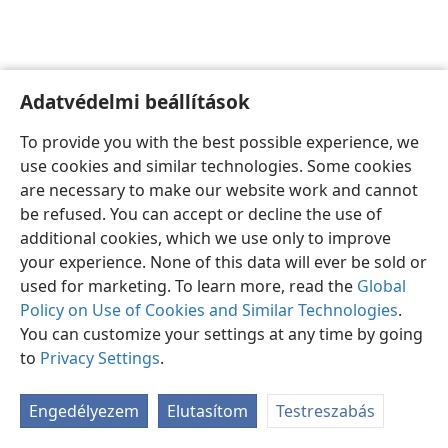
Adatvédelmi beállítások
Magyar
Beállítások
To provide you with the best possible experience, we
Copyright
© 2026 Watch Tower Bible and Tract Society of Pennsylvania
use cookies and similar technologies. Some cookies
Felhasználási feltételek
Bizalmas információra vonatkozó szabályok
are necessary to make our website work and cannot
Adatvédelmi beállítások
Bejelentkezés
JW.ORG
be refused. You can accept or decline the use of
additional cookies, which we use only to improve
your experience. None of this data will ever be sold or
used for marketing. To learn more, read the
Global
Policy on Use of Cookies and Similar Technologies
.
You can customize your settings at any time by going
to
Privacy Settings
.
Engedélyezem
Elutasítom
Testreszabás