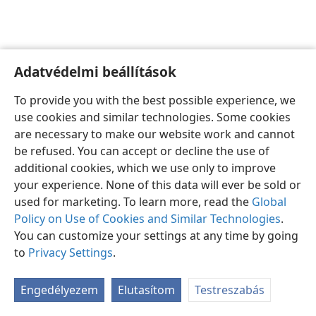
Adatvédelmi beállítások
Magyar
Beállítások
To provide you with the best possible experience, we
Copyright
© 2026 Watch Tower Bible and Tract Society of Pennsylvania
use cookies and similar technologies. Some cookies
Felhasználási feltételek
Bizalmas információra vonatkozó szabályok
are necessary to make our website work and cannot
Adatvédelmi beállítások
Bejelentkezés
JW.ORG
be refused. You can accept or decline the use of
additional cookies, which we use only to improve
your experience. None of this data will ever be sold or
used for marketing. To learn more, read the
Global
Policy on Use of Cookies and Similar Technologies
.
You can customize your settings at any time by going
to
Privacy Settings
.
Engedélyezem
Elutasítom
Testreszabás