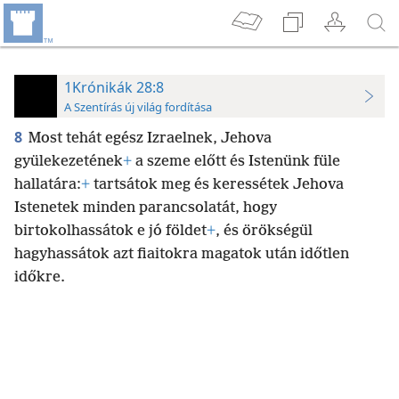
1Krónikák 28:8
A Szentírás új világ fordítása
8
Most tehát egész Izraelnek, Jehova
gyülekezetének
+
a szeme előtt és Istenünk füle
hallatára:
+
tartsátok meg és keressétek Jehova
Istenetek minden parancsolatát, hogy
birtokolhassátok e jó földet
+
, és örökségül
hagyhassátok azt fiaitokra magatok után időtlen
időkre.