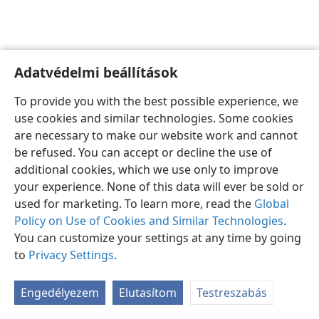
Adatvédelmi beállítások
Magyar
Beállítások
To provide you with the best possible experience, we
Copyright
© 2026 Watch Tower Bible and Tract Society of Pennsylvania
use cookies and similar technologies. Some cookies
Felhasználási feltételek
Bizalmas információra vonatkozó szabályok
are necessary to make our website work and cannot
Adatvédelmi beállítások
Bejelentkezés
JW.ORG
be refused. You can accept or decline the use of
additional cookies, which we use only to improve
your experience. None of this data will ever be sold or
used for marketing. To learn more, read the
Global
Policy on Use of Cookies and Similar Technologies
.
You can customize your settings at any time by going
to
Privacy Settings
.
Engedélyezem
Elutasítom
Testreszabás