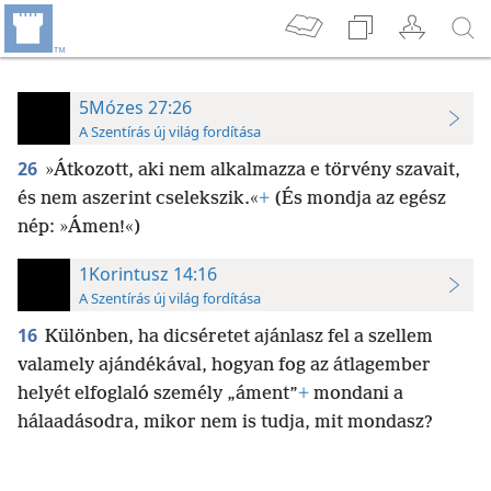
5Mózes 27:26
A Szentírás új világ fordítása
26
»Átkozott, aki nem alkalmazza e törvény szavait,
és nem aszerint cselekszik.«
+
(És mondja az egész
nép: »Ámen!«)
1Korintusz 14:16
A Szentírás új világ fordítása
16
Különben, ha dicséretet ajánlasz fel a szellem
valamely ajándékával, hogyan fog az átlagember
helyét elfoglaló személy „áment”
+
mondani a
hálaadásodra, mikor nem is tudja, mit mondasz?