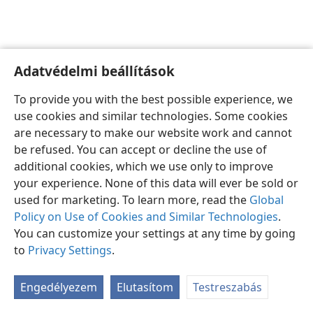
Adatvédelmi beállítások
Magyar
Beállítások
To provide you with the best possible experience, we
Copyright
© 2026 Watch Tower Bible and Tract Society of Pennsylvania
use cookies and similar technologies. Some cookies
Felhasználási feltételek
Bizalmas információra vonatkozó szabályok
are necessary to make our website work and cannot
Adatvédelmi beállítások
Bejelentkezés
JW.ORG
be refused. You can accept or decline the use of
additional cookies, which we use only to improve
your experience. None of this data will ever be sold or
used for marketing. To learn more, read the
Global
Policy on Use of Cookies and Similar Technologies
.
You can customize your settings at any time by going
to
Privacy Settings
.
Engedélyezem
Elutasítom
Testreszabás