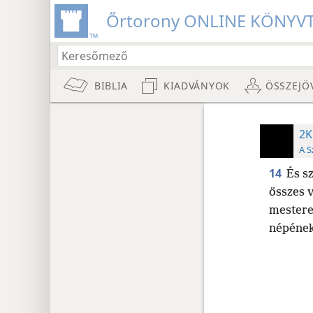
Őrtorony ONLINE KÖNYV
BIBLIA
KIADVÁNYOK
ÖSSZEJÖ
2K
A S
14
És s
összes v
mester
népének