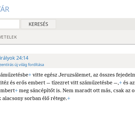
TÁR
VETELEK
irályok 24:14
zentírás új világ fordítása
záműzetésbe
+
vitte egész Jeruzsálemet, az összes fejedel
itéz és erős embert — tízezret vitt száműzetésbe —,
+
és az
embert
+
meg sáncépítőt is. Nem maradt ott más, csak az 
 alacsony sorban élő rétege.
+