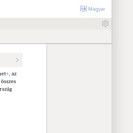
Magyar
met
+
, az
 összes
ország