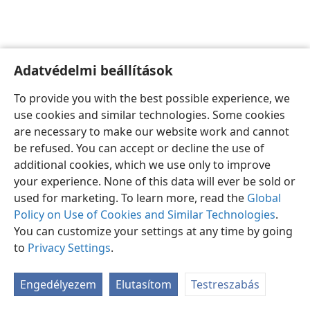
Adatvédelmi beállítások
Magyar
Beállítások
To provide you with the best possible experience, we
Copyright
© 2026 Watch Tower Bible and Tract Society of Pennsylvania
use cookies and similar technologies. Some cookies
Felhasználási feltételek
Bizalmas információra vonatkozó szabályok
are necessary to make our website work and cannot
Adatvédelmi beállítások
Bejelentkezés
JW.ORG
be refused. You can accept or decline the use of
additional cookies, which we use only to improve
your experience. None of this data will ever be sold or
used for marketing. To learn more, read the
Global
Policy on Use of Cookies and Similar Technologies
.
You can customize your settings at any time by going
to
Privacy Settings
.
Engedélyezem
Elutasítom
Testreszabás