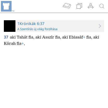
1Krónikák 6:37
A Szentírás új világ fordítása
37
aki Tahát fia, aki Asszír fia, aki Ebiasáf
+
fia, aki
Kórah fia
+
,