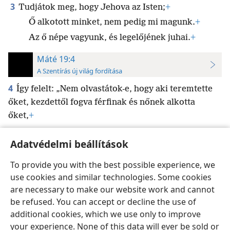
3
Tudjátok meg, hogy Jehova az Isten;
+
Ő alkotott minket, nem pedig mi magunk.
+
Az ő népe vagyunk, és legelőjének juhai.
+
Máté 19:4
A Szentírás új világ fordítása
4
Így felelt: „Nem olvastátok-e, hogy aki teremtette
őket, kezdettől fogva férfinak és nőnek alkotta
őket,
+
Adatvédelmi beállítások
To provide you with the best possible experience, we
use cookies and similar technologies. Some cookies
Magyar
Beállítások
are necessary to make our website work and cannot
Copyright
© 2026 Watch Tower Bible and Tract Society of Pennsylvania
be refused. You can accept or decline the use of
Felhasználási feltételek
Bizalmas információra vonatkozó szabályok
Adatvédelmi beállítások
Bejelentkezés
JW.ORG
additional cookies, which we use only to improve
your experience. None of this data will ever be sold or