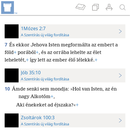
1Mózes 2:7
A Szentírás új világ fordítása
7
És ekkor Jehova Isten megformálta az embert a
föld
+
porából
+
, és az orrába lehelte
az élet
leheletét,
+
így lett az ember élő lélekké.
+
Jób 35:10
A Szentírás új világ fordítása
10
Ámde senki sem mondja: »Hol van Isten, az én
nagy Alkotóm
+
,
Aki énekeket ad éjszaka?«
+
Zsoltárok 100:3
A Szentírás új világ fordítása