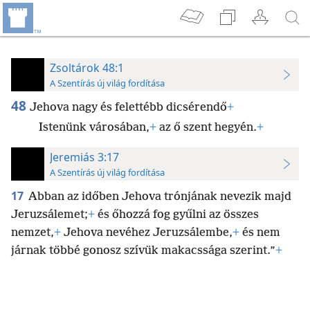
Zsoltárok 48:1
A Szentírás új világ fordítása
48
Jehova nagy és felettébb dicsérendő
+
Istenünk városában,
+
az ő szent hegyén.
+
Jeremiás 3:17
A Szentírás új világ fordítása
17
Abban az időben Jehova trónjának nevezik majd
Jeruzsálemet;
+
és őhozzá fog gyűlni az összes
nemzet,
+
Jehova nevéhez Jeruzsálembe,
+
és nem
járnak többé gonosz szívük makacssága szerint.”
+