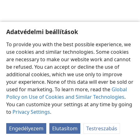
Adatvédelmi beállítások
Magyar
Beállítások
To provide you with the best possible experience, we
Copyright
© 2026 Watch Tower Bible and Tract Society of Pennsylvania
use cookies and similar technologies. Some cookies
Felhasználási feltételek
Bizalmas információra vonatkozó szabályok
are necessary to make our website work and cannot
Adatvédelmi beállítások
Bejelentkezés
JW.ORG
be refused. You can accept or decline the use of
additional cookies, which we use only to improve
your experience. None of this data will ever be sold or
used for marketing. To learn more, read the
Global
Policy on Use of Cookies and Similar Technologies
.
You can customize your settings at any time by going
to
Privacy Settings
.
Engedélyezem
Elutasítom
Testreszabás