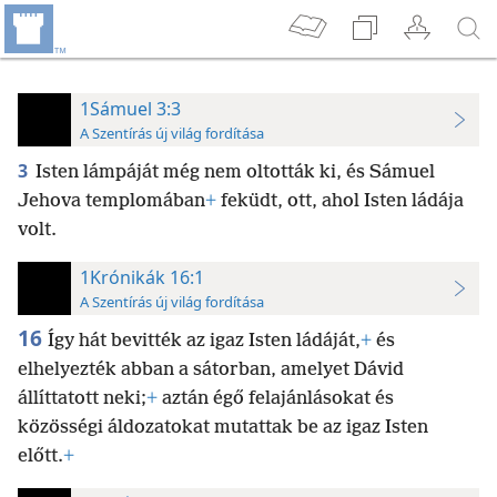
1Sámuel 3:3
A Szentírás új világ fordítása
3
Isten lámpáját még nem oltották ki, és Sámuel
Jehova templomában
+
feküdt, ott, ahol Isten ládája
volt.
1Krónikák 16:1
A Szentírás új világ fordítása
16
Így hát bevitték az igaz Isten ládáját,
+
és
elhelyezték abban a sátorban, amelyet Dávid
állíttatott neki;
+
aztán égő felajánlásokat és
közösségi áldozatokat mutattak be az igaz Isten
előtt.
+