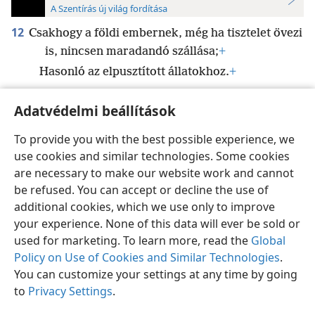
A Szentírás új világ fordítása
12
Csakhogy a földi embernek, még ha tisztelet övezi
is, nincsen maradandó szállása;
+
Hasonló az elpusztított állatokhoz.
+
Adatvédelmi beállítások
To provide you with the best possible experience, we
use cookies and similar technologies. Some cookies
Magyar
Beállítások
are necessary to make our website work and cannot
Copyright
© 2026 Watch Tower Bible and Tract Society of Pennsylvania
be refused. You can accept or decline the use of
Felhasználási feltételek
Bizalmas információra vonatkozó szabályok
Adatvédelmi beállítások
Bejelentkezés
JW.ORG
additional cookies, which we use only to improve
your experience. None of this data will ever be sold or
used for marketing. To learn more, read the
Global
Policy on Use of Cookies and Similar Technologies
.
You can customize your settings at any time by going
to
Privacy Settings
.