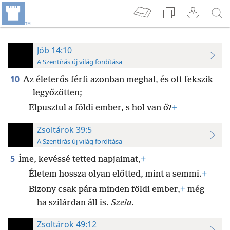
Jób 14:10
A Szentírás új világ fordítása
10
Az életerős férfi azonban meghal, és ott fekszik
legyőzötten;
Elpusztul a földi ember, s hol van ő?
+
Zsoltárok 39:5
A Szentírás új világ fordítása
5
Íme, kevéssé tetted napjaimat,
+
Életem hossza olyan előtted, mint a semmi.
+
Bizony csak pára minden földi ember,
+
még
ha szilárdan áll is.
Szela.
Zsoltárok 49:12