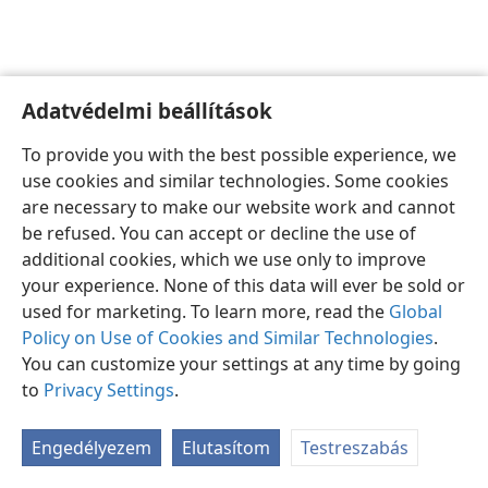
Adatvédelmi beállítások
Magyar
Beállítások
To provide you with the best possible experience, we
Copyright
© 2026 Watch Tower Bible and Tract Society of Pennsylvania
use cookies and similar technologies. Some cookies
Felhasználási feltételek
Bizalmas információra vonatkozó szabályok
are necessary to make our website work and cannot
Adatvédelmi beállítások
Bejelentkezés
JW.ORG
be refused. You can accept or decline the use of
additional cookies, which we use only to improve
your experience. None of this data will ever be sold or
used for marketing. To learn more, read the
Global
Policy on Use of Cookies and Similar Technologies
.
You can customize your settings at any time by going
to
Privacy Settings
.
Engedélyezem
Elutasítom
Testreszabás