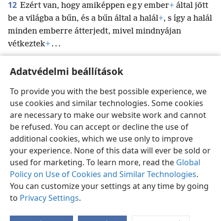
12
Ezért van, hogy amiképpen e g y ember
+
által jött
be a világba a bűn, és a bűn által a halál
+
, s így a halál
minden emberre átterjedt, mivel mindnyájan
vétkeztek
+
. . .
Adatvédelmi beállítások
To provide you with the best possible experience, we
use cookies and similar technologies. Some cookies
Magyar
Beállítások
are necessary to make our website work and cannot
Copyright
© 2026 Watch Tower Bible and Tract Society of Pennsylvania
be refused. You can accept or decline the use of
Felhasználási feltételek
Bizalmas információra vonatkozó szabályok
Adatvédelmi beállítások
Bejelentkezés
JW.ORG
additional cookies, which we use only to improve
your experience. None of this data will ever be sold or
used for marketing. To learn more, read the
Global
Policy on Use of Cookies and Similar Technologies
.
You can customize your settings at any time by going
to
Privacy Settings
.