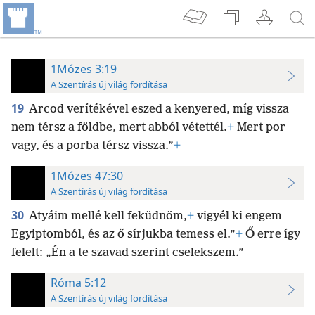
1Mózes 3:19
A Szentírás új világ fordítása
19
Arcod verítékével eszed a kenyered, míg vissza
nem térsz a földbe, mert abból vétettél.
+
Mert por
vagy, és a porba térsz vissza.”
+
1Mózes 47:30
A Szentírás új világ fordítása
30
Atyáim mellé kell feküdnöm,
+
vigyél ki engem
Egyiptomból, és az ő sírjukba temess el.”
+
Ő erre így
felelt: „Én a te szavad szerint cselekszem.”
Róma 5:12
A Szentírás új világ fordítása