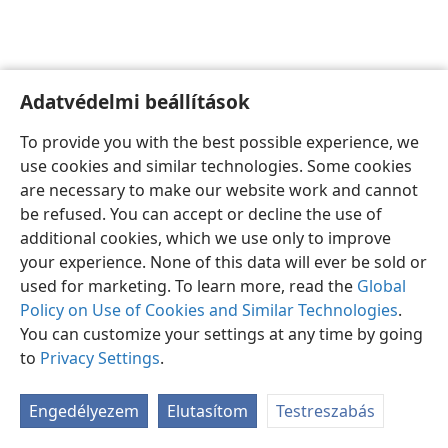
Adatvédelmi beállítások
Magyar
Beállítások
To provide you with the best possible experience, we
Copyright
© 2026 Watch Tower Bible and Tract Society of Pennsylvania
use cookies and similar technologies. Some cookies
Felhasználási feltételek
Bizalmas információra vonatkozó szabályok
are necessary to make our website work and cannot
Adatvédelmi beállítások
Bejelentkezés
JW.ORG
be refused. You can accept or decline the use of
additional cookies, which we use only to improve
your experience. None of this data will ever be sold or
used for marketing. To learn more, read the
Global
Policy on Use of Cookies and Similar Technologies
.
You can customize your settings at any time by going
to
Privacy Settings
.
Engedélyezem
Elutasítom
Testreszabás