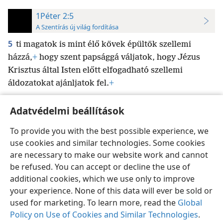
1Péter 2:5
A Szentírás új világ fordítása
5
ti magatok is mint élő kövek épültök szellemi
házzá,
+
hogy szent papsággá váljatok, hogy Jézus
Krisztus által Isten előtt elfogadható szellemi
áldozatokat ajánljatok fel.
+
Adatvédelmi beállítások
To provide you with the best possible experience, we
use cookies and similar technologies. Some cookies
Magyar
Beállítások
are necessary to make our website work and cannot
Copyright
© 2026 Watch Tower Bible and Tract Society of Pennsylvania
be refused. You can accept or decline the use of
Felhasználási feltételek
Bizalmas információra vonatkozó szabályok
Adatvédelmi beállítások
Bejelentkezés
JW.ORG
additional cookies, which we use only to improve
your experience. None of this data will ever be sold or
used for marketing. To learn more, read the
Global
Policy on Use of Cookies and Similar Technologies
.