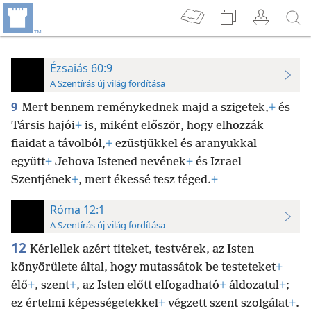
Ézsaiás 60:9
A Szentírás új világ fordítása
9
Mert bennem reménykednek majd a szigetek,
+
és
Társis hajói
+
is, miként először, hogy elhozzák
fiaidat a távolból,
+
ezüstjükkel és aranyukkal
együtt
+
Jehova Istened nevének
+
és Izrael
Szentjének
+
, mert ékessé tesz téged.
+
Róma 12:1
A Szentírás új világ fordítása
12
Kérlellek azért titeket, testvérek, az Isten
könyörülete által, hogy mutassátok be testeteket
+
élő
+
, szent
+
, az Isten előtt elfogadható
+
áldozatul
+
;
ez értelmi képességetekkel
+
végzett szent szolgálat
+
.