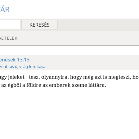
TÁR
VETELEK
lenések 13:13
zentírás új világ fordítása
agy jeleket
+
tesz, olyannyira, hogy még azt is megteszi, ho
e az égből a földre az emberek szeme láttára.