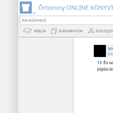
Őrtorony ONLINE KÖNYV
BIBLIA
KIADVÁNYOK
ÖSSZEJÖ
Je
A S
13
És n
jöjjön l