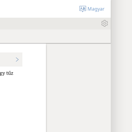
Magyar
gy tűz