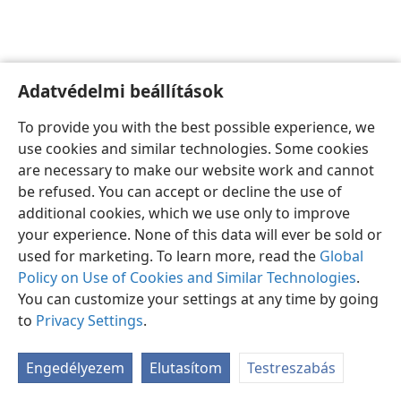
Adatvédelmi beállítások
Magyar
Beállítások
To provide you with the best possible experience, we
Copyright
© 2026 Watch Tower Bible and Tract Society of Pennsylvania
use cookies and similar technologies. Some cookies
Felhasználási feltételek
Bizalmas információra vonatkozó szabályok
are necessary to make our website work and cannot
Adatvédelmi beállítások
Bejelentkezés
JW.ORG
be refused. You can accept or decline the use of
additional cookies, which we use only to improve
your experience. None of this data will ever be sold or
used for marketing. To learn more, read the
Global
Policy on Use of Cookies and Similar Technologies
.
You can customize your settings at any time by going
to
Privacy Settings
.
Engedélyezem
Elutasítom
Testreszabás