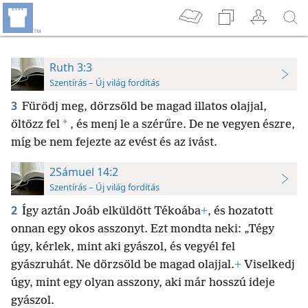
Ruth 3:3
Szentírás – Új világ fordítás
3
Fürödj meg, dörzsöld be magad illatos olajjal,
*
öltözz fel
, és menj le a szérűre. De ne vegyen észre,
míg be nem fejezte az evést és az ivást.
2Sámuel 14:2
Szentírás – Új világ fordítás
2
Így aztán Joáb elküldött Tékoába
+
, és hozatott
onnan egy okos asszonyt. Ezt mondta neki: „Tégy
úgy, kérlek, mint aki gyászol, és vegyél fel
gyászruhát. Ne dörzsöld be magad olajjal.
+
Viselkedj
úgy, mint egy olyan asszony, aki már hosszú ideje
gyászol.