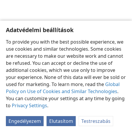
Adatvédelmi beállítások
Magyar
Beállítások
To provide you with the best possible experience, we
Copyright
© 2026 Watch Tower Bible and Tract Society of Pennsylvania
use cookies and similar technologies. Some cookies
Felhasználási feltételek
Bizalmas információra vonatkozó szabályok
are necessary to make our website work and cannot
Adatvédelmi beállítások
Bejelentkezés
JW.ORG
be refused. You can accept or decline the use of
additional cookies, which we use only to improve
your experience. None of this data will ever be sold or
used for marketing. To learn more, read the
Global
Policy on Use of Cookies and Similar Technologies
.
You can customize your settings at any time by going
to
Privacy Settings
.
Engedélyezem
Elutasítom
Testreszabás