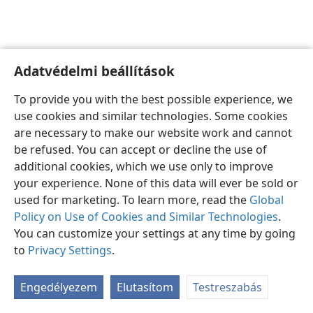
Adatvédelmi beállítások
Magyar
Beállítások
To provide you with the best possible experience, we
Copyright
© 2026 Watch Tower Bible and Tract Society of Pennsylvania
use cookies and similar technologies. Some cookies
Felhasználási feltételek
Bizalmas információra vonatkozó szabályok
are necessary to make our website work and cannot
Adatvédelmi beállítások
Bejelentkezés
JW.ORG
be refused. You can accept or decline the use of
additional cookies, which we use only to improve
your experience. None of this data will ever be sold or
used for marketing. To learn more, read the
Global
Policy on Use of Cookies and Similar Technologies
.
You can customize your settings at any time by going
to
Privacy Settings
.
Engedélyezem
Elutasítom
Testreszabás