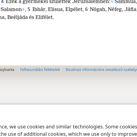
4
Ezek a gyermekei születtek Jeruzsálemben:
+
Sammua,
5
6
, Salamon
+
,
Ibhár, Elisua, Elpélet,
Nógah, Néfeg, Jáfia
a, Beéljáda és Elifélet.
nsylvania
Felhasználási feltételek
Bizalmas információra vonatkozó szabály
ence, we use cookies and similar technologies. Some cooki
the use of additional cookies, which we use only to improve 