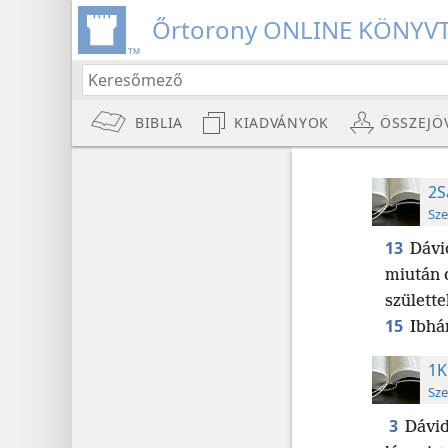
Őrtorony ONLINE KÖNYV
BIBLIA
KIADVÁNYOK
ÖSSZEJÖ
2S
Sze
13
Dávi
miután 
születt
15
Ibhár
1K
Sze
3
Dávid