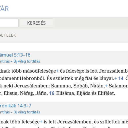
TÁR
VETELEK
ámuel 5:13–16
ntírás – Új világ fordítás
dnak több másodfelesége
+
és felesége is lett Jeruzsálemb
14
odament Hebronból. És születtek még fiai és lányai.
+
ek neki Jeruzsálemben: Sammua, Sobáb, Nátán,
+
Salamon
16
, Elisua, Néfeg, Jáfia,
Elisáma, Eljáda és Elifélet.
rónikák 14:3–7
ntírás – Új világ fordítás
nak több felesége
+
is lett Jeruzsálemben, és születtek még