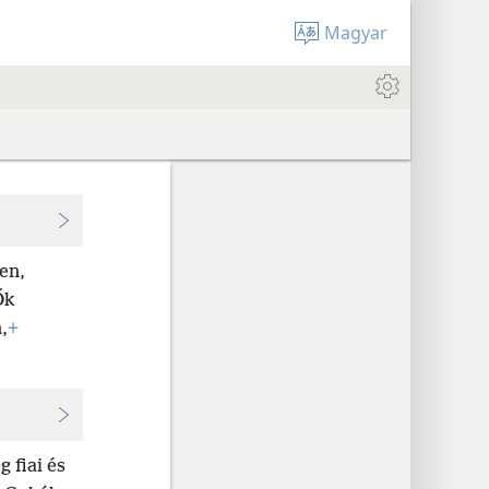
Magyar
en,
Ők
,
+
 fiai és