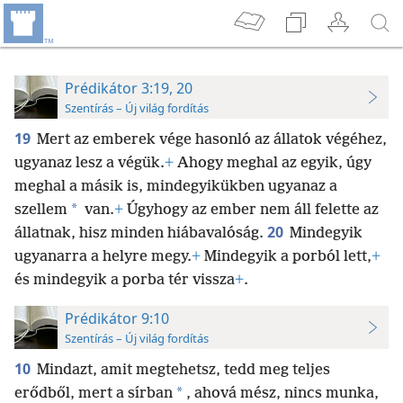
Prédikátor 3:19, 20
Szentírás – Új világ fordítás
19
Mert az emberek vége hasonló az állatok végéhez,
ugyanaz lesz a végük.
+
Ahogy meghal az egyik, úgy
meghal a másik is, mindegyikükben ugyanaz a
*
szellem
van.
+
Úgyhogy az ember nem áll felette az
20
állatnak, hisz minden hiábavalóság.
Mindegyik
ugyanarra a helyre megy.
+
Mindegyik a porból lett,
+
és mindegyik a porba tér vissza
+
.
Prédikátor 9:10
Szentírás – Új világ fordítás
10
Mindazt, amit megtehetsz, tedd meg teljes
*
erődből, mert a sírban
, ahová mész, nincs munka,