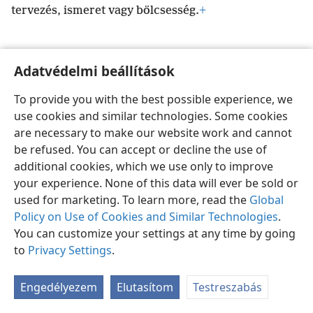
tervezés, ismeret vagy bölcsesség.
+
Adatvédelmi beállítások
Magyar
Beállítások
To provide you with the best possible experience, we
use cookies and similar technologies. Some cookies
Copyright
© 2026 Watch Tower Bible and Tract Society of Pennsylvania
Felhasználási feltételek
Bizalmas információra vonatkozó szabályok
are necessary to make our website work and cannot
Adatvédelmi beállítások
Bejelentkezés
JW.ORG
be refused. You can accept or decline the use of
additional cookies, which we use only to improve
your experience. None of this data will ever be sold or
used for marketing. To learn more, read the
Global
Policy on Use of Cookies and Similar Technologies
.
You can customize your settings at any time by going
to
Privacy Settings
.
Engedélyezem
Elutasítom
Testreszabás