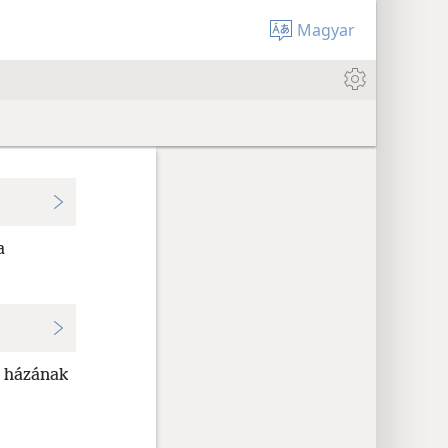
Magyar
a
a házának