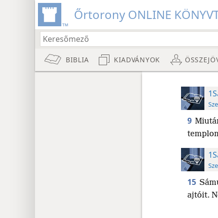
Őrtorony ONLINE KÖNYV
BIBLIA
KIADVÁNYOK
ÖSSZEJÖ
1S
Sze
9
Miután
templo
1S
Sze
15
Sámu
ajtóit. 