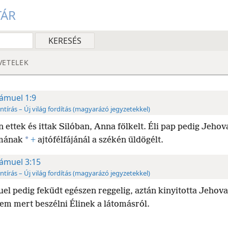
TÁR
VETELEK
ámuel 1:9
ntírás – Új világ fordítás (magyarázó jegyzetekkel)
 ettek és ittak Silóban, Anna fölkelt. Éli pap pedig Jehov
*
mának
+
ajtófélfájánál a székén üldögélt.
ámuel 3:15
ntírás – Új világ fordítás (magyarázó jegyzetekkel)
el pedig feküdt egészen reggelig, aztán kinyitotta Jehov
Nem mert beszélni Élinek a látomásról.