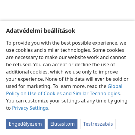
Adatvédelmi beállítások
Magyar
Beállítások
To provide you with the best possible experience, we
Copyright
© 2026 Watch Tower Bible and Tract Society of Pennsylvania
use cookies and similar technologies. Some cookies
Felhasználási feltételek
Bizalmas információra vonatkozó szabályok
are necessary to make our website work and cannot
Adatvédelmi beállítások
Bejelentkezés
JW.ORG
be refused. You can accept or decline the use of
additional cookies, which we use only to improve
your experience. None of this data will ever be sold or
used for marketing. To learn more, read the
Global
Policy on Use of Cookies and Similar Technologies
.
You can customize your settings at any time by going
to
Privacy Settings
.
Engedélyezem
Elutasítom
Testreszabás