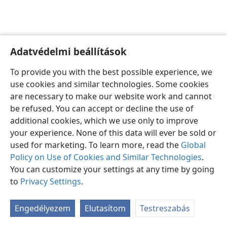
Adatvédelmi beállítások
Magyar
Beállítások
To provide you with the best possible experience, we
Copyright
© 2026 Watch Tower Bible and Tract Society of Pennsylvania
use cookies and similar technologies. Some cookies
Felhasználási feltételek
Bizalmas információra vonatkozó szabályok
are necessary to make our website work and cannot
Adatvédelmi beállítások
Bejelentkezés
JW.ORG
be refused. You can accept or decline the use of
additional cookies, which we use only to improve
your experience. None of this data will ever be sold or
used for marketing. To learn more, read the
Global
Policy on Use of Cookies and Similar Technologies
.
You can customize your settings at any time by going
to
Privacy Settings
.
Engedélyezem
Elutasítom
Testreszabás