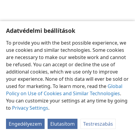
Adatvédelmi beállítások
Magyar
Beállítások
To provide you with the best possible experience, we
Copyright
© 2026 Watch Tower Bible and Tract Society of Pennsylvania
use cookies and similar technologies. Some cookies
Felhasználási feltételek
Bizalmas információra vonatkozó szabályok
are necessary to make our website work and cannot
Adatvédelmi beállítások
Bejelentkezés
JW.ORG
be refused. You can accept or decline the use of
additional cookies, which we use only to improve
your experience. None of this data will ever be sold or
used for marketing. To learn more, read the
Global
Policy on Use of Cookies and Similar Technologies
.
You can customize your settings at any time by going
to
Privacy Settings
.
Engedélyezem
Elutasítom
Testreszabás