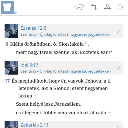
Ézsaiás 12:6
Szentírás – Új világ fordítás (magyarázó jegyzetekkel)
6
*
Kiálts örömödben, ó, Sion lakója
,
mert nagy Izrael szentje, aki köztetek van!”
Jóel 3:17
Szentírás – Új világ fordítás (magyarázó jegyzetekkel)
17
És megtudjátok, hogy én vagyok Jehova, a ti
Istenetek, aki a Sionon, szent hegyemen
lakom.
+
Szent hellyé lesz Jeruzsálem,
+
és idegenek többé nem vonulnak át rajta.
+
Zakariás 2:11