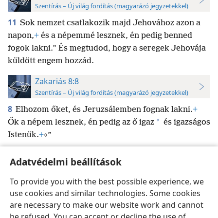
Szentírás – Új világ fordítás (magyarázó jegyzetekkel)
11
Sok nemzet csatlakozik majd Jehovához azon a
napon,
+
és a népemmé lesznek, én pedig benned
fogok lakni.” És megtudod, hogy a seregek Jehovája
küldött engem hozzád.
Zakariás 8:8
Szentírás – Új világ fordítás (magyarázó jegyzetekkel)
8
Elhozom őket, és Jeruzsálemben fognak lakni.
+
*
Ők a népem lesznek, én pedig az ő igaz
és igazságos
Istenük.
+
«”
Adatvédelmi beállítások
To provide you with the best possible experience, we
use cookies and similar technologies. Some cookies
Magyar
Beállítások
are necessary to make our website work and cannot
Copyright
© 2026 Watch Tower Bible and Tract Society of Pennsylvania
be refused. You can accept or decline the use of
Felhasználási feltételek
Bizalmas információra vonatkozó szabályok