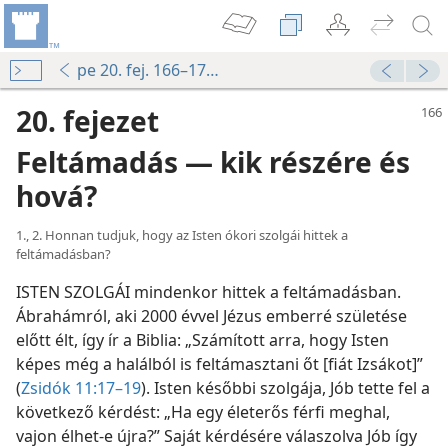
pe 20. fej. 166–174. o.
20. fejezet
Feltámadás — kik részére és
hová?
1., 2. Honnan tudjuk, hogy az Isten ókori szolgái hittek a
feltámadásban?
ISTEN SZOLGÁI mindenkor hittek a feltámadásban.
Ábrahámról, aki 2000 évvel Jézus emberré születése
előtt élt, így ír a Biblia: „Számított arra, hogy Isten
képes még a halálból is feltámasztani őt [fiát Izsákot]”
(
Zsidók 11:17–19
). Isten későbbi szolgája, Jób tette fel a
következő kérdést: „Ha egy életerős férfi meghal,
vajon élhet-e újra?” Saját kérdésére válaszolva Jób így