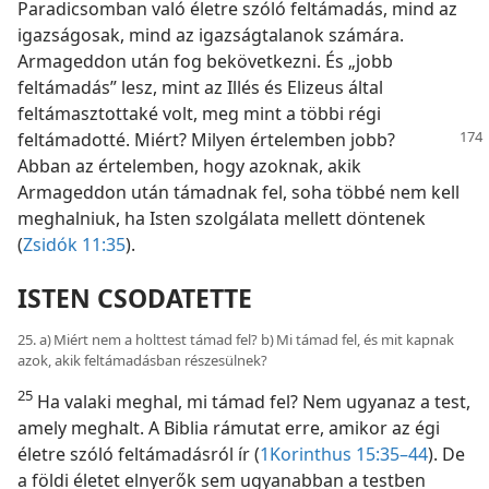
Paradicsomban való életre szóló feltámadás, mind az
igazságosak, mind az igazságtalanok számára.
Armageddon után fog bekövetkezni. És „jobb
feltámadás” lesz, mint az Illés és Elizeus által
feltámasztottaké volt, meg mint a többi régi
feltámadotté. Miért? Milyen értelemben
jobb?
Abban az értelemben, hogy azoknak, akik
Armageddon után támadnak fel, soha többé nem kell
meghalniuk, ha Isten szolgálata mellett döntenek
(
Zsidók 11:35
).
ISTEN CSODATETTE
25. a) Miért nem a holttest támad fel? b) Mi támad fel, és mit kapnak
azok, akik feltámadásban részesülnek?
25
Ha valaki meghal, mi támad fel? Nem ugyanaz a test,
amely meghalt. A Biblia rámutat erre, amikor az égi
életre szóló feltámadásról ír (
1Korinthus 15:35–44
). De
a földi életet elnyerők sem ugyanabban a testben