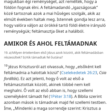
magukban égi reménységet, azt remélték, hogy a
földön fognak élni. A feltámadandó „igazságosak”
közé tartoznak azok a mai hűséges szolgák, akik az
elmúlt években haltak meg. Istennek gondja lesz arra,
hogy valóra váljon az örökké tartó földi életre irányuló
reménységük; feltámasztja őket a halálból.
AMIKOR ÉS AHOL FELTÁMADNAK
19. a) Milyen értelemben első Jézus azok között, akik feltámadásban
részesültek? b) Kik támadtak fel őutána?
19
Jézus Krisztusról azt olvassuk, hogy „elsőként kell
feltámadnia a halottak közül” (
Cselekedetek 26:23
,
Csia
fordítás
). Ez azt jelenti, hogy ő volt az első a
feltámasztottak között, akinek többé nem kell
meghalni. Ő volt az első abban is, hogy szellemi
személyként támadt fel (
1Péter 3:18
). A Biblia szerint
azonban mások is támadnak majd fel szellemi testben.
Íme, „Mindenki a maga sorrendje szerint: Krisztus a