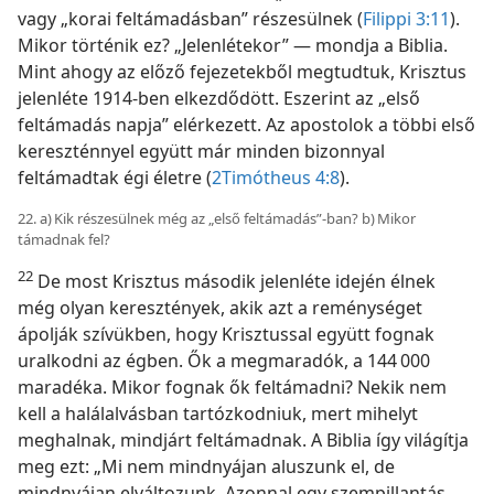
vagy „korai feltámadásban” részesülnek (
Filippi 3:11
).
Mikor történik ez? „Jelenlétekor” — mondja a Biblia.
Mint ahogy az előző fejezetekből megtudtuk, Krisztus
jelenléte 1914-ben elkezdődött. Eszerint az „első
feltámadás napja” elérkezett. Az apostolok a többi első
kereszténnyel együtt már minden bizonnyal
feltámadtak égi életre (
2Timótheus 4:8
).
22. a) Kik részesülnek még az „első feltámadás”-ban? b) Mikor
támadnak fel?
22
De most Krisztus második jelenléte idején élnek
még olyan keresztények, akik azt a reménységet
ápolják szívükben, hogy Krisztussal együtt fognak
uralkodni az égben. Ők a megmaradók, a 144 000
maradéka. Mikor fognak ők feltámadni? Nekik nem
kell a halálalvásban tartózkodniuk, mert mihelyt
meghalnak, mindjárt feltámadnak. A Biblia így világítja
meg ezt: „Mi nem mindnyájan aluszunk el, de
mindnyájan elváltozunk. Azonnal egy szempillantás