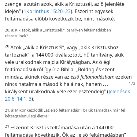
zsenge, azután azok, akik a Krisztuséi, az ő jelenléte
idején” (
1Korinthus 15:20–23
). Eszerint egyesek
feltámadása előbb következik be, mint másoké.
20. a) Kik azok, akik a „Krisztuséi?” b) Milyen feltámadásban
részesülnek?
20
Azok „akik a Krisztuséi”, vagy „akik Krisztushoz
tartoznak”, a 144 000 kiválasztott, hű tanítvány, akik
vele uralkodnak majd a Királyságban. Az ő égi
feltámadásukról így ír a Biblia: „Boldog és szent
mindaz, akinek része van az
első feltámadásban;
ezeken
nincs hatalma a második halálnak, hanem . . .
királyként uralkodnak vele ezer esztendeig” (
Jelenések
20:6;
14:1,
3
).
21. a) Mikor kezdődik „az első feltámadás”? b) Kik támadtak már fel
kétségtelenül égi életre?
21
Eszerint Krisztus feltámadása után a 144 000
feltámadása következik. Ők az „első feltámadásban”