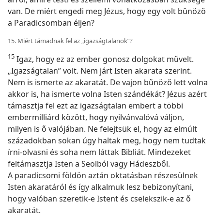
van. De miért engedi meg Jézus, hogy egy volt bűnöző
a Paradicsomban éljen?
15. Miért támadnak fel az „igazságtalanok”?
15
Igaz, hogy ez az ember gonosz dolgokat művelt.
„Igazságtalan” volt. Nem járt Isten akarata szerint.
Nem is ismerte az akaratát. De vajon bűnöző lett volna
akkor is, ha ismerte volna Isten szándékát? Jézus azért
támasztja fel ezt az igazságtalan embert a többi
embermilliárd között, hogy nyilvánvalóvá váljon,
milyen is ő valójában. Ne felejtsük el, hogy az elmúlt
századokban sokan úgy haltak meg, hogy nem tudtak
írni-olvasni és soha nem láttak Bibliát. Mindezeket
feltámasztja Isten a Seolból vagy Hádeszből.
A paradicsomi földön aztán oktatásban részesülnek
Isten akaratáról és így alkalmuk lesz bebizonyítani,
hogy valóban szeretik-e Istent és cselekszik-e az ő
akaratát.