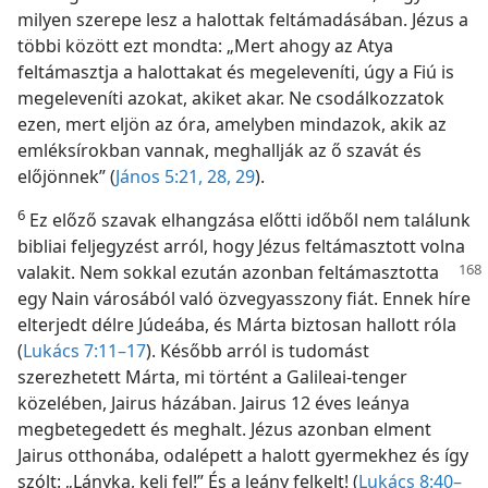
milyen szerepe lesz a halottak feltámadásában. Jézus a
többi között ezt mondta: „Mert ahogy az Atya
feltámasztja a halottakat és megeleveníti, úgy a Fiú is
megeleveníti azokat, akiket akar. Ne csodálkozzatok
ezen, mert eljön az óra, amelyben mindazok, akik az
emléksírokban vannak, meghallják az ő szavát és
előjönnek” (
János 5:21,
28, 29
).
6
Ez előző szavak elhangzása előtti időből nem találunk
bibliai feljegyzést arról, hogy Jézus feltámasztott volna
valakit. Nem
sokkal ezután azonban feltámasztotta
egy Nain városából való özvegyasszony fiát. Ennek híre
elterjedt délre Júdeába, és Márta biztosan hallott róla
(
Lukács 7:11–17
). Később arról is tudomást
szerezhetett Márta, mi történt a Galileai-tenger
közelében, Jairus házában. Jairus 12 éves leánya
megbetegedett és meghalt. Jézus azonban elment
Jairus otthonába, odalépett a halott gyermekhez és így
szólt: „Lányka, kelj fel!” És a leány felkelt! (
Lukács 8:40–