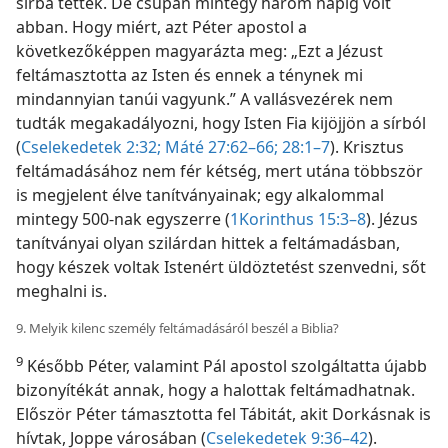
sírba tették. De csupán mintegy három napig volt
abban. Hogy miért, azt Péter apostol a
következőképpen magyarázta meg: „Ezt a Jézust
feltámasztotta az Isten és ennek a ténynek mi
mindannyian tanúi vagyunk.” A vallásvezérek nem
tudták megakadályozni, hogy Isten Fia kijöjjön a sírból
(
Cselekedetek 2:32;
Máté 27:62–66;
28:1–7
). Krisztus
feltámadásához nem fér kétség, mert utána többször
is megjelent élve tanítványainak; egy alkalommal
mintegy 500-nak egyszerre (
1Korinthus 15:3–8
). Jézus
tanítványai olyan szilárdan hittek a feltámadásban,
hogy készek voltak Istenért üldöztetést szenvedni, sőt
meghalni is.
9. Melyik kilenc személy feltámadásáról beszél a Biblia?
9
Később Péter, valamint Pál apostol szolgáltatta újabb
bizonyítékát annak, hogy a halottak feltámadhatnak.
Először Péter támasztotta fel Tábitát, akit Dorkásnak is
hívtak, Joppe városában (
Cselekedetek 9:36–42
).