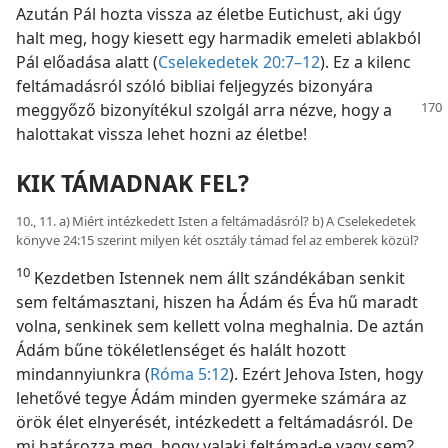
Azután Pál hozta vissza az életbe Eutichust, aki úgy
halt meg, hogy kiesett egy harmadik emeleti ablakból
Pál előadása alatt (
Cselekedetek 20:7–12
). Ez a kilenc
feltámadásról szóló bibliai feljegyzés bizonyára
meggyőző bizonyítékul
szolgál arra nézve, hogy a
halottakat vissza lehet hozni az életbe!
KIK TÁMADNAK FEL?
10., 11. a) Miért intézkedett Isten a feltámadásról? b) A Cselekedetek
könyve 24:15 szerint milyen két osztály támad fel az emberek közül?
10
Kezdetben Istennek nem állt szándékában senkit
sem feltámasztani, hiszen ha Ádám és Éva hű maradt
volna, senkinek sem kellett volna meghalnia. De aztán
Ádám bűne tökéletlenséget és halált hozott
mindannyiunkra (
Róma 5:12
). Ezért Jehova Isten, hogy
lehetővé tegye Ádám minden gyermeke számára az
örök élet elnyerését, intézkedett a feltámadásról. De
mi határozza meg, hogy valaki feltámad-e vagy sem?