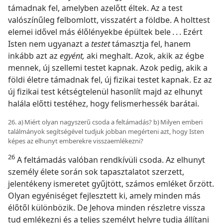
támadnak fel, amelyben azelőtt éltek. Az a test
valószínűleg felbomlott, visszatért a földbe. A holttest
elemei idővel más élőlényekbe épültek bele . . . Ezért
Isten nem ugyanazt a
testet
támasztja fel, hanem
inkább azt az
egyént,
aki meghalt. Azok, akik az égbe
mennek, új szellemi testet kapnak. Azok pedig, akik a
földi életre támadnak fel, új fizikai testet kapnak. Ez az
új fizikai test kétségtelenül hasonlít majd az elhunyt
halála előtti testéhez, hogy felismerhessék barátai.
26. a) Miért olyan nagyszerű csoda a feltámadás? b) Milyen emberi
találmányok segítségével tudjuk jobban megérteni azt, hogy Isten
képes az elhunyt emberekre visszaemlékezni?
26
A feltámadás valóban rendkívüli csoda. Az elhunyt
személy élete során sok tapasztalatot szerzett,
jelentékeny ismeretet gyűjtött, számos emléket őrzött.
Olyan egyéniséget fejlesztett ki, amely minden más
élőtől különbözik. De Jehova minden részletre vissza
tud emlékezni és a teljes személyt helyre tudja állítani