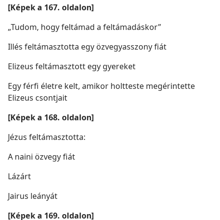
[Képek a 167. oldalon]
„Tudom, hogy feltámad a feltámadáskor”
Illés feltámasztotta egy özvegyasszony fiát
Elizeus feltámasztott egy gyereket
Egy férfi életre kelt, amikor holtteste megérintette
Elizeus csontjait
[Képek a 168. oldalon]
Jézus feltámasztotta:
A naini özvegy fiát
Lázárt
Jairus leányát
[Képek a 169. oldalon]