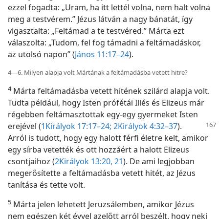
ezzel fogadta: „Uram, ha itt lettél volna, nem halt volna
meg a testvérem.” Jézus látván a nagy bánatát, így
vigasztalta: „Feltámad a te testvéred.” Márta ezt
válaszolta: „Tudom, fel fog támadni a feltámadáskor,
az utolsó napon” (
János 11:17–24
).
4—6. Milyen alapja volt Mártának a feltámadásba vetett hitre?
4
Márta feltámadásba vetett hitének szilárd alapja volt.
Tudta például, hogy Isten prófétái Illés és Elizeus már
régebben feltámasztottak egy-egy gyermeket Isten
erejével (
1Királyok
17:17–24;
2Királyok 4:32–37
).
Arról is tudott, hogy egy halott férfi életre kelt, amikor
egy sírba vetették és ott hozzáért a halott Elizeus
csontjaihoz (
2Királyok 13:20, 21
). De ami legjobban
megerősítette a feltámadásba vetett hitét, az Jézus
tanítása és tette volt.
5
Márta jelen lehetett Jeruzsálemben, amikor Jézus
nem egészen két évvel azelőtt arról beszélt, hogy neki