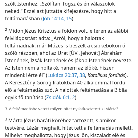
szólt Istenhez: „Szólítani fogsz és én válaszolok
neked.” Ezzel azt juttatta kifejezésre, hogy hitt a
feltámadásban (
Jób 14:14, 15
).
2
Midőn Jézus Krisztus a földön volt, e téren az alábbi
felvilágosítást adta: „Arról, hogy a halottak
feltámadnak, már Mózes is beszélt a csipkebokorról
szóló részben, ahol az Urat [ÚV., Jehovát] Ábrahám
Istenének, Izsák Istenének és Jákob Istenének nevezte.
Az Isten nem a holtaké, hanem az élőké, hiszen
mindenki érte él” (
Lukács 20:37, 38
,
Katolikus fordítás
).
A Keresztény Görög Iratokban 40 alkalommal fordul
elő a feltámadás szó. A halottak feltámadása a Biblia
egyik fő tanítása (
Zsidók 6:1, 2
).
3. A feltámadásba vetett milyen hitet nyilatkoztatott ki Márta?
3
Márta Jézus baráti köréhez tartozott, s amikor
testvére, Lázár meghalt, hitet tett a feltámadás mellett.
Mihelyt meghallotta, hogy Jézus jön, kiszaladt elé és