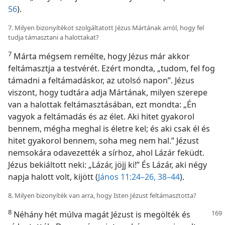
56
).
7. Milyen bizonyítékot szolgáltatott Jézus Mártának arról, hogy fel
tudja támasztani a halottakat?
7
Márta mégsem remélte, hogy Jézus már akkor
feltámasztja a testvérét. Ezért mondta, „tudom, fel fog
támadni a feltámadáskor, az utolsó napon”. Jézus
viszont, hogy tudtára adja Mártának, milyen szerepe
van a halottak feltámasztásában, ezt mondta: „Én
vagyok a feltámadás és az élet. Aki hitet gyakorol
bennem, mégha meghal is életre kel; és aki csak él és
hitet gyakorol bennem, soha meg nem hal.” Jézust
nemsokára odavezették a sírhoz, ahol Lázár feküdt.
Jézus bekiáltott neki: „Lázár, jöjj ki!” És Lázár, aki négy
napja halott volt, kijött (
János 11:24–26,
38–44
).
8. Milyen bizonyíték van arra, hogy Isten Jézust feltámasztotta?
8
Néhány hét múlva magát Jézust is megölték és