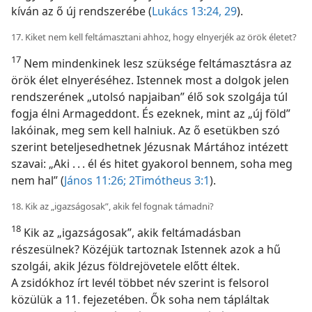
kíván az ő új rendszerébe (
Lukács 13:24,
29
).
17. Kiket nem kell feltámasztani ahhoz, hogy elnyerjék az örök életet?
17
Nem mindenkinek lesz szüksége feltámasztásra az
örök élet elnyeréséhez. Istennek most a dolgok jelen
rendszerének „utolsó napjaiban” élő sok szolgája túl
fogja élni Armageddont. És ezeknek, mint az „új föld”
lakóinak, meg sem kell halniuk. Az ő esetükben szó
szerint beteljesedhetnek Jézusnak Mártához intézett
szavai: „Aki . . . él és hitet gyakorol bennem, soha meg
nem hal” (
János 11:26;
2Timótheus 3:1
).
18. Kik az „igazságosak”, akik fel fognak támadni?
18
Kik az „igazságosak”, akik feltámadásban
részesülnek? Közéjük tartoznak Istennek azok a hű
szolgái, akik Jézus földrejövetele előtt éltek.
A zsidókhoz írt levél többet név szerint is felsorol
közülük a 11. fejezetében. Ők soha nem tápláltak