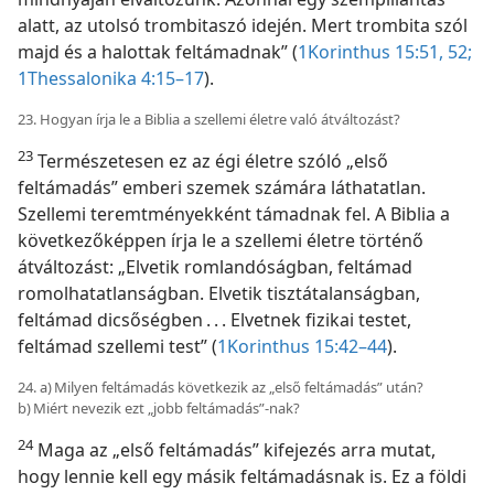
alatt, az utolsó trombitaszó idején. Mert trombita szól
majd és a halottak feltámadnak” (
1Korinthus 15:51, 52;
1Thessalonika 4:15–17
).
23. Hogyan írja le a Biblia a szellemi életre való átváltozást?
23
Természetesen ez az égi életre szóló „első
feltámadás” emberi szemek számára láthatatlan.
Szellemi teremtményekként támadnak fel. A Biblia a
következőképpen írja le a szellemi életre történő
átváltozást: „Elvetik romlandóságban, feltámad
romolhatatlanságban. Elvetik tisztátalanságban,
feltámad dicsőségben . . . Elvetnek fizikai testet,
feltámad szellemi test” (
1Korinthus 15:42–44
).
24. a) Milyen feltámadás következik az „első feltámadás” után?
b) Miért nevezik ezt „jobb feltámadás”-nak?
24
Maga az „első feltámadás” kifejezés arra mutat,
hogy lennie kell egy másik feltámadásnak is. Ez a földi