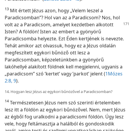
13
Mit értett Jézus azon, hogy „Velem leszel a
Paradicsomban”? Hol van az a Paradicsom? Nos, hol
volt az a Paradicsom, amelyet
kezdetben alkotott
Isten? A földön! Isten az embert a gyönyörű
Paradicsomba helyezte. Ezt Éden kertjének is nevezte.
Tehát amikor azt olvassuk, hogy ez a Jézus oldalán
megfeszített egykori bűnöző ott lesz a
Paradicsomban, képzeletünkben a gyönyörű
lakóhellyé alakított földnek kell megjelenni, ugyanis a
„paradicsom” szó ’kertet’ vagy ’parkot’ jelent (
1Mózes
2:8, 9
).
14. Hogyan lesz Jézus az egykori bűnözővel a Paradicsomban?
14
Természetesen Jézus nem szó szerinti értelemben
lesz itt a földön az egykori bűnözővel. Nem, mert Jézus
az égből fog uralkodni a paradicsomi földön. Úgy lesz
vele, hogy feltámasztja a halálból és gondoskodik
arról, amire testi és szellemi vonatkozásban szüksége