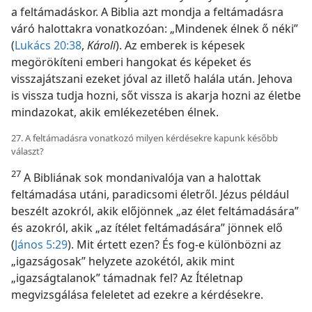
a feltámadáskor. A Biblia azt mondja a feltámadásra
váró halottakra vonatkozóan: „Mindenek élnek ő néki”
(
Lukács 20:38
,
Károli
). Az emberek is képesek
megörökíteni emberi hangokat és képeket és
visszajátszani ezeket jóval az illető halála után. Jehova
is vissza tudja hozni, sőt vissza is akarja hozni az életbe
mindazokat, akik emlékezetében élnek.
27. A feltámadásra vonatkozó milyen kérdésekre kapunk később
választ?
27
A Bibliának sok mondanivalója van a halottak
feltámadása utáni, paradicsomi életről. Jézus például
beszélt azokról, akik előjönnek „az élet feltámadására”
és azokról, akik „az ítélet feltámadására” jönnek elő
(
János 5:29
). Mit értett ezen? És fog-e különbözni az
„igazságosak” helyzete azokétól, akik mint
„igazságtalanok” támadnak fel? Az Ítéletnap
megvizsgálása feleletet ad ezekre a kérdésekre.