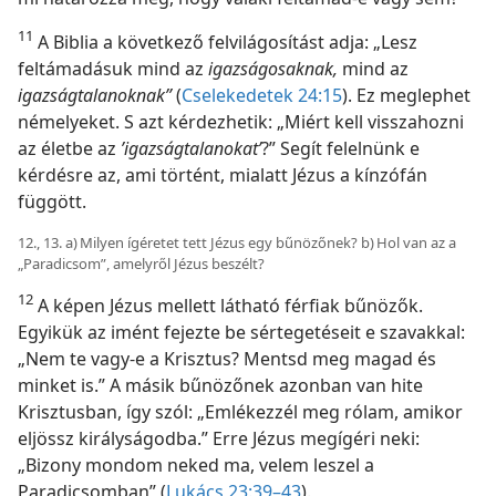
11
A Biblia a következő felvilágosítást adja: „Lesz
feltámadásuk mind az
igazságosaknak,
mind az
igazságtalanoknak”
(
Cselekedetek 24:15
). Ez meglephet
némelyeket. S azt kérdezhetik: „Miért kell visszahozni
az életbe az
’igazságtalanokat’
?” Segít felelnünk e
kérdésre az, ami történt, mialatt Jézus a kínzófán
függött.
12., 13. a) Milyen ígéretet tett Jézus egy bűnözőnek? b) Hol van az a
„Paradicsom”, amelyről Jézus beszélt?
12
A képen Jézus mellett látható férfiak bűnözők.
Egyikük az imént fejezte be sértegetéseit e szavakkal:
„Nem te vagy-e a Krisztus? Mentsd meg magad és
minket is.” A másik bűnözőnek azonban van hite
Krisztusban, így szól: „Emlékezzél meg rólam, amikor
eljössz királyságodba.” Erre Jézus megígéri neki:
„Bizony mondom neked ma, velem leszel a
Paradicsomban” (
Lukács 23:39–43
).