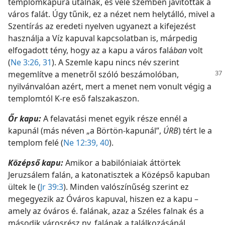
templomkapura utalnak, és vele szemben javították a
város falát. Úgy tűnik, ez a nézet nem helytálló, mivel a
Szentírás az eredeti nyelven ugyanezt a kifejezést
használja a Víz kapuval kapcsolatban is, márpedig
elfogadott tény, hogy az a kapu a város falá
ban
volt
(
Ne 3:26,
31
). A Szemle kapu nincs név szerint
megemlítve
a menetről szóló beszámolóban,
nyilvánvalóan azért, mert a menet nem vonult végig a
templomtól K-re eső falszakaszon.
Őr kapu:
A felavatási menet egyik része ennél a
kapunál (más néven „a Börtön-kapunál”,
ÚRB
) tért le a
templom felé (
Ne 12:39, 40
).
Középső kapu:
Amikor a babilóniaiak áttörtek
Jeruzsálem falán, a katonatisztek a Középső kapuban
ültek le (
Jr 39:3
). Minden valószínűség szerint ez
megegyezik az Óváros kapuval, hiszen ez a kapu –
amely az óváros é. falának, azaz a Széles falnak és a
második városrész ny. falának a találkozásánál