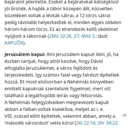
bejáratot jelentette. Ezeket a bejáratokat kétségkívül
jól őrizték. A hajlék a tábor közepén állt, közvetlen
közelében voltak a léviták sátrai, a 12 törzs sátrai
pedig távolabb helyezkedtek el, minden egyes oldalon
három-három törzs. Ez az elrendezés kellő védelmet
nyújtott a tábornak (
2Mó 32:26, 27;
4Mó 3
.; lásd:
KAPUŐR
).
Jeruzsálem kapui:
Ami Jeruzsálem kapuit illeti, jó, ha
észben tartjuk, hogy attól kezdve, hogy Dávid
elfoglalta Jeruzsálemet, a város fejlődött és
terjeszkedett, így számos falat vagy falrészt építettek
hozzá. Itt most elsősorban a Nehémiás könyvében
említett kapuknak szentelünk figyelmet, mert ott
található a legátfogóbb leírás vagy felsorolás.
A Nehémiás feljegyzéseiben megnevezett kapuk
abban a falban voltak kialakítva, melyet az i. e.
VIII. század előtt építettek, valamint abban, amely a
’második városrészt’ vette körül (
2Ki 22:14;
2Kr 34:22;