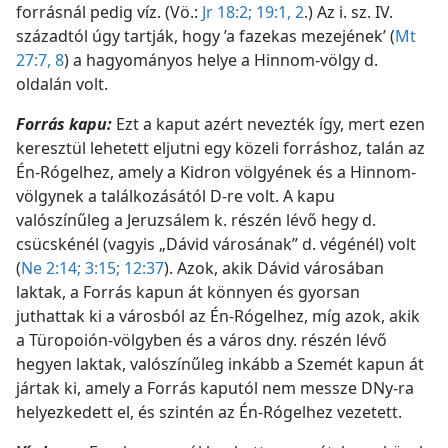
forrásnál pedig víz. (Vö.:
Jr 18:2;
19:1, 2
.) Az i. sz. IV.
századtól úgy tartják, hogy ’a fazekas mezejének’ (
Mt
27:7, 8
) a hagyományos helye a Hinnom-völgy d.
oldalán volt.
Forrás kapu:
Ezt a kaput azért nevezték így, mert ezen
keresztül lehetett eljutni egy közeli forráshoz, talán az
Én-Rógelhez, amely a Kidron völgyének és a Hinnom-
völgynek a találkozásától D-re volt. A kapu
valószínűleg a Jeruzsálem k. részén lévő hegy d.
csücskénél (vagyis „Dávid városának” d. végénél) volt
(
Ne 2:14;
3:15;
12:37
). Azok, akik Dávid városában
laktak, a Forrás kapun át könnyen és gyorsan
juthattak ki a városból az Én-Rógelhez, míg azok, akik
a Türopoión-völgyben és a város dny. részén lévő
hegyen laktak, valószínűleg inkább a Szemét kapun át
jártak ki, amely a Forrás kaputól nem messze DNy-ra
helyezkedett el, és szintén az Én-Rógelhez vezetett.