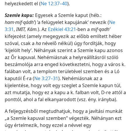
helyezkedett el (
Ne 12:37–40
).
Szemle kapu:
Egyesek a Szemle kaput (héb.:
ham·mif·qádhʹ
) ’a felügyelet kapujának’ nevezik (
Ne
3:31
,
IMIT, Kám.
). Az
Ezékiel 43:21
-ben a
mif·qadhʹ
kifejezést (amely megegyezik az előbb említett héber
szóval, csak a
ha
névelő nélkül) úgy fordítják, hogy
’kijelölt hely’. Néhányak szerint a Szemle kapu azonos
az Őr kapuval. Nehémiásnak a helyreállításról szóló
beszámolója arra enged következtetni, hogy a város k.
falában volt, a templom területével szemben és a Ló
kaputól É-ra (
Ne 3:27–31
). Nehémiásnak az a
kijelentése, hogy volt egy szeglet a Szemle kapun túl,
azt mutatja, hogy ez a kapu a k. falban volt, D-re attól a
ponttól, ahol a fal elkanyarodott (vsz. ény. irányba).
A feljegyzésből megtudhatjuk, hogy a javítási munkát
„a Szemle kapuval szemben” végezték. Néhányan ezt
úgy értelmezik, hogy ezzel a névvel egy