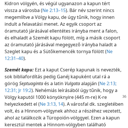
Kidron völgyén, és végül ugyanazon a kapun tért
vissza a városba (
Ne 2:13–15
). Bár név szerint nincs
megemlítve a Völgy kapu, de úgy tűnik, hogy innen
indult a felavatási menet. Az egyik csoport az
óramutató járásával ellentétes irányba ment a falon,
és elhaladt a Szemét kapu fölött, míg a másik csoport
az óramutató járásával megegyező irányba haladt a
Szeglet kapu és a Sütőkemencék tornya fölött (
Ne
12:31–40
).
Szemét kapu:
Ezt a kaput Cserép kapunak is nevezték,
sok bibliafordítás pedig Ganéj kapuként utal rá a
görög
Septuaginta
és a latin
Vulgata
alapján (
Ne 2:13;
12:31;
Jr 19:2
). Nehémiás leírásából úgy tűnik, hogy a
Völgy kaputól 1000 könyöknyire
(445 m-re) K-re
helyezkedett el (
Ne 3:13, 14
). A városfal dk. szegletében
volt, és a Hinnom-völgynek ahhoz a részéhez vezetett,
ahol az találkozik a Türopoión-völggyel. Ezen a kapun
keresztül mentek a Hinnom-völgyben található