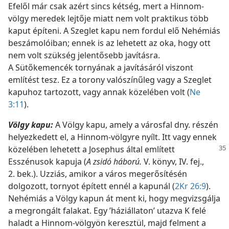
Efelől már csak azért sincs kétség, mert a Hinnom-
völgy meredek lejtője miatt nem volt praktikus több
kaput építeni. A Szeglet kapu nem fordul elő Nehémiás
beszámolóiban; ennek is az lehetett az oka, hogy ott
nem volt szükség jelentősebb javításra.
A Sütőkemencék tornyának a javításáról viszont
említést tesz. Ez a torony valószínűleg vagy a Szeglet
kapuhoz tartozott, vagy annak közelében volt (
Ne
3:11
).
Völgy kapu:
A Völgy kapu, amely a városfal dny. részén
helyezkedett el, a Hinnom-völgyre nyílt. Itt vagy ennek
közelében lehetett a Josephus
által említett
Esszénusok kapuja (
A zsidó háború.
V. könyv, IV. fej.,
2. bek.). Uzziás, amikor a város megerősítésén
dolgozott, tornyot épített ennél a kapunál (
2Kr 26:9
).
Nehémiás a Völgy kapun át ment ki, hogy megvizsgálja
a megrongált falakat. Egy ’háziállaton’ utazva K felé
haladt a Hinnom-völgyön keresztül, majd felment a