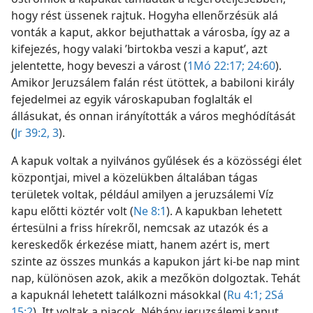
hogy rést üssenek rajtuk. Hogyha ellenőrzésük alá
vonták a kaput, akkor bejuthattak a városba, így az a
kifejezés, hogy valaki ’birtokba veszi a kaput’, azt
jelentette, hogy beveszi a várost (
1Mó 22:17;
24:60
).
Amikor Jeruzsálem falán rést ütöttek, a babiloni király
fejedelmei az egyik városkapuban foglalták el
állásukat, és onnan irányították a város meghódítását
(
Jr 39:2, 3
).
A kapuk voltak a nyilvános gyűlések és a közösségi élet
központjai, mivel a közelükben általában tágas
területek voltak, például amilyen a jeruzsálemi Víz
kapu előtti köztér volt (
Ne 8:1
). A kapukban lehetett
értesülni a friss hírekről, nemcsak az utazók és a
kereskedők érkezése miatt, hanem azért is, mert
szinte az összes munkás a kapukon járt ki-be nap mint
nap, különösen azok, akik a mezőkön dolgoztak. Tehát
a kapuknál lehetett találkozni másokkal (
Ru 4:1;
2Sá
15:2
). Itt voltak a piacok. Néhány jeruzsálemi kaput