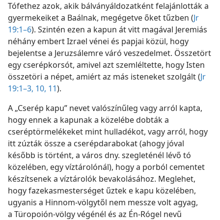
Tófethez azok, akik bálványáldozatként felajánlották a
gyermekeiket a Baálnak, megégetve őket tűzben (
Jr
19:1–6
). Szintén ezen a kapun át vitt magával Jeremiás
néhány embert Izrael vénei és papjai közül, hogy
bejelentse a Jeruzsálemre váró veszedelmet. Összetört
egy cserépkorsót, amivel azt szemléltette, hogy Isten
összetöri a népet, amiért az más isteneket szolgált (
Jr
19:1–3,
10, 11
).
A „Cserép kapu” nevet valószínűleg vagy arról kapta,
hogy ennek a kapunak a közelébe dobták a
cseréptörmelékeket mint hulladékot, vagy arról, hogy
itt zúzták össze a cserépdarabokat (ahogy jóval
később is történt, a város dny. szegleténél lévő tó
közelében, egy víztárolónál), hogy a porból cementet
készítsenek a víztárolók bevakolásához. Meglehet,
hogy fazekasmesterséget űztek e kapu közelében,
ugyanis a Hinnom-völgytől nem messze volt agyag,
a Türopoión-völgy végénél és az Én-Rógel nevű