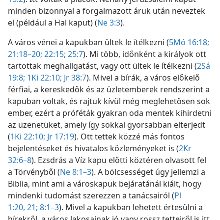
minden bizonnyal a forgalmazott áruk után neveztek
el (például a Hal kaput) (
Ne 3:3
).
A város vénei a kapukban ültek le ítélkezni (
5Mó 16:18;
21:18–20;
22:15;
25:7
). Mi több, időnként a királyok ott
tartottak meghallgatást, vagy ott ültek le ítélkezni (
2Sá
19:8;
1Ki 22:10;
Jr 38:7
). Mivel a bírák, a város előkelő
férfiai, a kereskedők és az üzletemberek rendszerint a
kapuban voltak, és rajtuk kívül még meglehetősen sok
ember, ezért a próféták gyakran oda mentek kihirdetni
az üzenetüket, amely így sokkal gyorsabban elterjedt
(
1Ki 22:10;
Jr 17:19
). Ott tettek közzé más fontos
bejelentéseket és hivatalos közleményeket is (
2Kr
32:6–8
). Ezsdrás a Víz kapu előtti köztéren olvasott fel
a Törvényből (
Ne 8:1–3
). A bölcsességet úgy jellemzi a
Biblia, mint ami a városkapuk bejáratánál kiált, hogy
mindenki tudomást szerezzen a tanácsairól (
Pl
1:20, 21;
8:1–3
). Mivel a kapukban lehetett értesülni a
hírekről, a város lakosainak jó vagy rossz tetteiről is itt