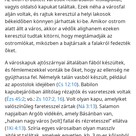
vagyis oldalsó kapukat találtak. Ezek néha a városfal
alján voltak, és rajtuk keresztül a helyi lakosok
békeidőben könnyen járhattak ki-be. Amikor ostrom
alatt állt a város, akkor a védők alighanem ezeken
keresztül tudtak kitörni, hogy megtámadják az
ostromlókat, miközben a bajtársaik a falakról fedezték
őket.
A városkapuk ajtószárnyai általában fából készültek,
és fémlemezekkel vonták be őket, hogy az ellenség ne
gyújthassa fel. Némelyik talán vasból készült, például
az apostolok idejében (
Cs 12:10
). Babilon
kapubejáróiban állítólag rézajtók és vasreteszek voltak
(
Ézs 45:2
; vö.:
Zs 107:2,
16
). Volt olyan kapu, amelyiket
valószínűleg faretesszel zártak (
Ná 3:13
). Salamon
napjaiban Argób vidékén, amely Básánban van,
„hatvan nagy város [volt] fallal és rézretesszel” ellátva
(
1Ki 4:13
). Szíria egyes városaiban olyan masszív
ajtókat találtak, amelyek egyetlen, kb. 3 m-es kőlapból