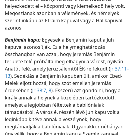
helyezkedett el – központi vagy kiemelkedő hely volt.
Megoszlanak azonban a vélemények, és némelyek
szerint inkább az Efraim kapuval vagy a Hal kapuval
azonos.
Benjámin kapu:
Egyesek a Benjámin kaput a Juh
kapuval azonosítják. Ez a helymeghatározás
összhangban van azzal, hogy Jeremiás Benjámin
területe felé próbálta meg elhagyni a várost, nyilván
Anatót felé, amely Jeruzsálemtől ÉK-re feküdt (
Jr 37:11–
13
). Sedékiás a Benjámin kapuban ült, amikor Ebed-
Melek eljött hozzá, hogy szót emeljen Jeremiás
érdekében (
Jr 38:7, 8
). Ésszerű azt gondolni, hogy a
király annak a helynek a közelében tartózkodott,
amelyet a legjobban féltettek a babilóniaiak
támadásától. A város é. részén lévő Juh kapu volt a
leginkább kitéve annak a veszélynek, hogy
megtámadják a babilóniaiak. Ugyanakkor néhányan
úgy vélik, hogy a Benjámin kapu a Szemle kapuval