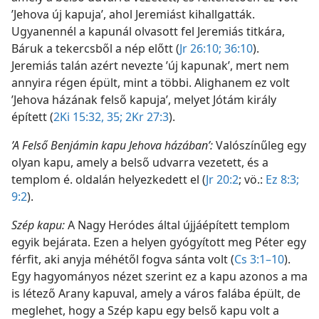
’Jehova új kapuja’, ahol Jeremiást kihallgatták.
Ugyanennél a kapunál olvasott fel Jeremiás titkára,
Báruk a tekercsből a nép előtt (
Jr 26:10;
36:10
).
Jeremiás talán azért nevezte ’új kapunak’, mert nem
annyira régen épült, mint a többi. Alighanem ez volt
’Jehova házának felső kapuja’, melyet Jótám király
épített (
2Ki 15:32,
35;
2Kr 27:3
).
’A Felső Benjámin kapu Jehova házában’:
Valószínűleg egy
olyan kapu, amely a belső udvarra vezetett, és a
templom é. oldalán helyezkedett el (
Jr 20:2
; vö.:
Ez 8:3;
9:2
).
Szép kapu:
A Nagy Heródes által újjáépített templom
egyik bejárata. Ezen a helyen gyógyított meg Péter egy
férfit, aki anyja méhétől fogva sánta volt (
Cs 3:1–10
).
Egy hagyományos nézet szerint ez a kapu azonos a ma
is létező Arany kapuval, amely a város falába épült, de
meglehet, hogy a Szép kapu egy belső kapu volt a