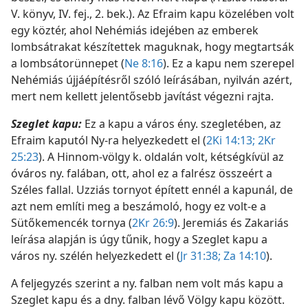
V. könyv, IV. fej., 2. bek.). Az Efraim kapu közelében volt
egy köztér, ahol Nehémiás idejében az emberek
lombsátrakat készítettek maguknak, hogy megtartsák
a lombsátorünnepet (
Ne 8:16
). Ez a kapu nem szerepel
Nehémiás újjáépítésről szóló leírásában, nyilván azért,
mert nem kellett jelentősebb javítást végezni rajta.
Szeglet kapu:
Ez a kapu a város ény. szegletében, az
Efraim kaputól Ny-ra helyezkedett el (
2Ki 14:13;
2Kr
25:23
). A Hinnom-völgy k. oldalán volt, kétségkívül az
óváros ny. falában, ott, ahol ez a falrész összeért a
Széles fallal. Uzziás tornyot épített ennél a kapunál, de
azt nem említi meg a beszámoló, hogy ez volt-e a
Sütőkemencék tornya (
2Kr 26:9
). Jeremiás és Zakariás
leírása alapján is úgy tűnik, hogy a Szeglet kapu a
város ny. szélén helyezkedett el (
Jr 31:38;
Za 14:10
).
A feljegyzés szerint a ny. falban nem volt más kapu a
Szeglet kapu és a dny. falban lévő Völgy kapu között.