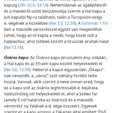
kapuig (
2Kr 32:5;
33:14
). Nehémiásnak az újjáépítésről
és a menetről szóló beszámolója szerint a Hal kapu a
Juh kaputól Ny-ra található, talán a Türopoión-völgy
é. végének a közelében (
Ne 3:3;
12:39
). A
Sofóniás 1:10
-
ben a második városrésszel együtt van megemlítve.
Lehet, hogy arról kapta a nevét, hogy közel volt a
halpiachoz, ahol többek között a tírusziak árultak halat
(
Ne 13:16
).
Óváros kapu:
Az Óváros kapu Jeruzsálem ény. oldalán,
a Hal kapu és az Efraim kapu között helyezkedett el
(
Ne 3:6;
12:39
). Héberül a kaput egyszerűen „Ókapu”-
nak nevezték, a „város” szót néhány fordító tette
hozzá. Vannak, akik szerint a neve onnan ered, hogy
ez a kapu volt az óváros legfontosabb é. bejárata.
Valószínűleg ott helyezkedett el, ahol a Széles fal
(amely É-ról határolta az óvárost) és a második
városrész ny. falának a d. vége összeért. Egyesek
szerint ez a kapu azonos a Zakariás által említett ’Első