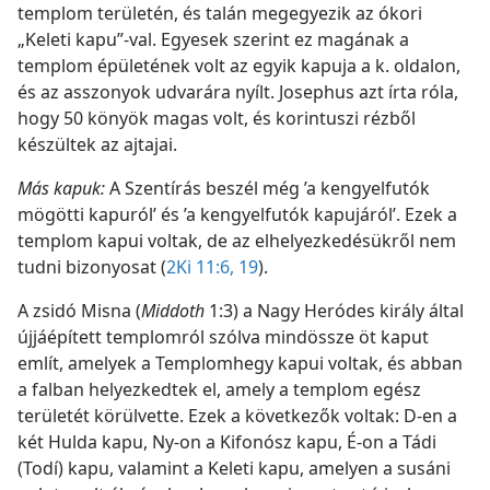
templom területén, és talán megegyezik az ókori
„Keleti kapu”-val. Egyesek szerint ez magának a
templom épületének volt az egyik kapuja a k. oldalon,
és az asszonyok udvarára nyílt. Josephus azt írta róla,
hogy 50 könyök magas volt, és korintuszi rézből
készültek az ajtajai.
Más kapuk:
A Szentírás beszél még ’a kengyelfutók
mögötti kapuról’ és ’a kengyelfutók kapujáról’. Ezek a
templom kapui voltak, de az elhelyezkedésükről nem
tudni bizonyosat (
2Ki 11:6,
19
).
A zsidó Misna (
Middoth
1:3) a Nagy Heródes király által
újjáépített templomról szólva mindössze öt kaput
említ, amelyek a Templomhegy kapui voltak, és abban
a falban helyezkedtek el, amely a templom egész
területét körülvette. Ezek a következők voltak: D-en a
két Hulda kapu, Ny-on a Kifonósz kapu, É-on a Tádi
(Todí) kapu, valamint a Keleti kapu, amelyen a susáni