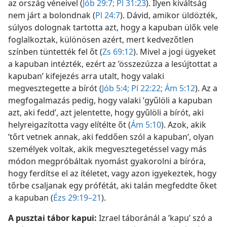
az ország véneivel (
Jób 29:7;
Pl 31:23
). Ilyen kiváltság
nem járt a bolondnak (
Pl 24:7
). Dávid, amikor üldözték,
súlyos dolognak tartotta azt, hogy a kapuban ülők vele
foglalkoztak, különösen azért, mert kedvezőtlen
színben tüntették fel őt (
Zs 69:12
). Mivel a jogi ügyeket
a kapuban intézték, ezért az ’összezúzza a lesújtottat a
kapuban’ kifejezés arra utalt, hogy valaki
megvesztegette a bírót (
Jób 5:4;
Pl 22:22;
Ám 5:12
). Az a
megfogalmazás pedig, hogy valaki ’gyűlöli a kapuban
azt, aki fedd’, azt jelentette, hogy gyűlöli a bírót, aki
helyreigazította vagy elítélte őt (
Ám 5:10
). Azok, akik
’tőrt vetnek annak, aki feddően szól a kapuban’, olyan
személyek voltak, akik megvesztegetéssel vagy más
módon megpróbáltak nyomást gyakorolni a bíróra,
hogy ferdítse el az ítéletet, vagy azon igyekeztek, hogy
tőrbe csaljanak egy prófétát, aki talán megfeddte őket
a kapuban (
Ézs 29:19–21
).
A pusztai tábor kapui:
Izrael táboránál a ’kapu’ szó a