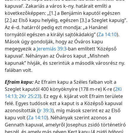
kapuval’. Zakariás a város k–ny. határait említi a
következőképpen: „[1.] a Benjámin kaputól egészen
[2.] az Első kapu helyéig, egészen [3.] a Szeglet kapuig”.
Az é–d. határról pedig ezt mondja: „a Hanánel
tornyától egészen a királyi sajtókádakig” (
Za 14:10
).
Mások úgy gondolják, hogy az Óváros kapu
megegyezik a
Jeremiás 39:3
-ban említett ’Középső
kapuval’. Néhányan az Óváros kaput „Mishneh
kapunak” hívják, és szerintük a második városrész ny.
falában volt.
Efraim kapu:
Az Efraim kapu a Széles falban volt a
Szeglet kaputól 400 könyöknyire (178 m-re) K-re (
2Ki
14:13;
2Kr 25:23
). Ez egy é. kijárat volt Efraim területe
felé. Egyes tudósok ezt a kaput is a Középső kapuval
azonosították (
Jr 39:3
), míg mások szerint ez az Első
kapu volt (
Za 14:10
). Néhányak szerint azonos a
Gennath kapuval, amelyről Josephus zsidó történetíró
beszél, és amely más néven Kert kapu (
A zsidó háború.