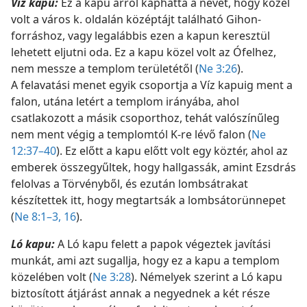
Víz kapu:
Ez a kapu arról kaphatta a nevét, hogy közel
volt a város k. oldalán középtájt található Gihon-
forráshoz, vagy legalábbis ezen a kapun keresztül
lehetett eljutni oda. Ez a kapu közel volt az Ófelhez,
nem messze a templom területétől (
Ne 3:26
).
A felavatási menet egyik csoportja a Víz kapuig ment a
falon, utána letért a templom irányába, ahol
csatlakozott a másik csoporthoz, tehát valószínűleg
nem ment végig a templomtól K-re lévő falon (
Ne
12:37–40
). Ez előtt a kapu előtt volt egy köztér, ahol az
emberek összegyűltek, hogy hallgassák, amint Ezsdrás
felolvas a Törvényből, és ezután lombsátrakat
készítettek itt, hogy megtartsák a lombsátorünnepet
(
Ne 8:1–3,
16
).
Ló kapu:
A Ló kapu felett a papok végeztek javítási
munkát, ami azt sugallja, hogy ez a kapu a templom
közelében volt (
Ne 3:28
). Némelyek szerint a Ló kapu
biztosított átjárást annak a negyednek a két része