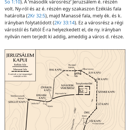
So 1:10
). A ’második városrész’ Jeruzsálem é. részén
volt. Ny-ról és az é. részén egy szakaszon Ezékiás fala
határolta (
2Kr 32:5
), majd Manassé fala, mely ék. és k.
irányban folytatódott (
2Kr 33:14
). Ez a városrész a régi
várostól és faltól É-ra helyezkedett el, de ny. irányban
nyilván nem terjedt ki addig, ameddig a város d. része.