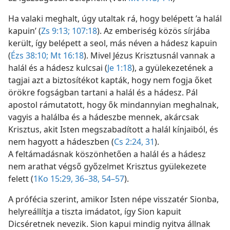
Ha valaki meghalt, úgy utaltak rá, hogy belépett ’a halál
kapuin’ (
Zs 9:13;
107:18
). Az emberiség közös sírjába
került, így belépett a seol, más néven a hádesz kapuin
(
Ézs 38:10;
Mt 16:18
). Mivel Jézus Krisztusnál vannak a
halál és a hádesz kulcsai (
Je 1:18
), a gyülekezetének a
tagjai azt a biztosítékot kapták, hogy nem fogja őket
örökre fogságban tartani a halál és a hádesz. Pál
apostol rámutatott, hogy ők mindannyian meghalnak,
vagyis a halálba és a hádeszbe mennek, akárcsak
Krisztus, akit Isten megszabadított a halál kínjaiból, és
nem hagyott a hádeszben (
Cs 2:24,
31
).
A feltámadásnak köszönhetően a halál és a hádesz
nem arathat végső győzelmet Krisztus gyülekezete
felett (
1Ko 15:29,
36–38,
54–57
).
A prófécia szerint, amikor Isten népe visszatér Sionba,
helyreállítja a tiszta imádatot, így Sion kapuit
Dicséretnek nevezik. Sion kapui mindig nyitva állnak