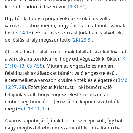
lehetett tudomást szerezni (
Pl 31:31
).
Úgy tűnik, hogy a pogányoknak szokásuk volt a
városkapukhoz menni, hogy áldozatokat mutassanak
be (
Cs 14:13
). Ezt a rossz szokást Júdában is átvették,
de Jósiás király megszüntette (
2Ki 23:8
).
Akiket a bírák halálra méltónak találtak, azokat kivitték
a városkapukon kívülre, hogy ott végezzék ki őket (
1Ki
21:10–13;
Cs 7:58
). Miután az engesztelés napján
feláldozták az állatokat bűnért való engesztelésül,
a tetemeiket a városon kívülre vitték és elégették (
3Mó
16:27, 28
). Ezért Jézus Krisztust – aki bűnért való
felajánlás volt, hogy engesztelést szerezzen az
emberiség bűneiért – Jeruzsálem kapuin kívül ölték
meg (
Héb 13:11, 12
).
A város kapubejárójának fontos szerepe volt, így hát
nagy megtiszteltetésnek számított leülni a kapukban