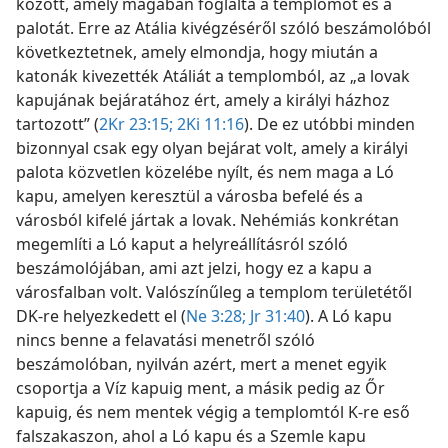
között, amely magában foglalta a templomot és a
palotát. Erre az Atália kivégzéséről szóló beszámolóból
következtetnek, amely elmondja, hogy miután a
katonák kivezették Atáliát a templomból, az „a lovak
kapujának bejáratához ért, amely a királyi házhoz
tartozott” (
2Kr 23:15;
2Ki 11:16
). De ez utóbbi minden
bizonnyal csak egy olyan bejárat volt, amely a királyi
palota közvetlen közelébe nyílt, és nem maga a Ló
kapu, amelyen keresztül a városba befelé és a
városból kifelé jártak a lovak. Nehémiás konkrétan
megemlíti a Ló kaput a helyreállításról szóló
beszámolójában, ami azt jelzi, hogy ez a kapu a
városfalban volt. Valószínűleg a templom területétől
DK-re helyezkedett el (
Ne 3:28;
Jr 31:40
). A Ló kapu
nincs benne a felavatási menetről szóló
beszámolóban, nyilván azért, mert a menet egyik
csoportja a Víz kapuig ment, a másik pedig az Őr
kapuig, és nem mentek végig a templomtól K-re eső
falszakaszon, ahol a Ló kapu és a Szemle kapu