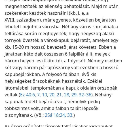
megnehezítsék az ellenség behatolását. Majd miután
szekereket kezdtek használni (kb. i. e. a
XVIII. században), már egyenes, közvetlen bejáraton
lehetett bejutni a városba. Néhány város romjainak a
feltárása során megfigyelték, hogy négyszög alakú
tornyok övezték a városkapuk bejáratát, amelyet egy
kb. 15-20 m hosszú bevezető járat követett. Ebben a
járatban kétoldalt összesen 6 falpillér állt, melyek
három helyen leszűkítették a folyosót. Némely esetben
két vagy három pár ajtószárny volt ezekben a hosszú
kapubejárókban. A folyosó falában lévő kis
helyiségeket őrszobáknak használták. Ezékiel
látomásbeli templomában a kapuk oldalán őrszobák
voltak (
Ez 40:6, 7,
10,
20, 21,
28, 29,
32–36
). Néhány
kapunak fedett bejárója volt, némelyik pedig
többszintes volt, amit a falban talált lépcsők
bizonyítanak. (Vö.:
2Sá 18:24,
33
.)
Az ókori erődített városok feltárásakor kiskapukat,