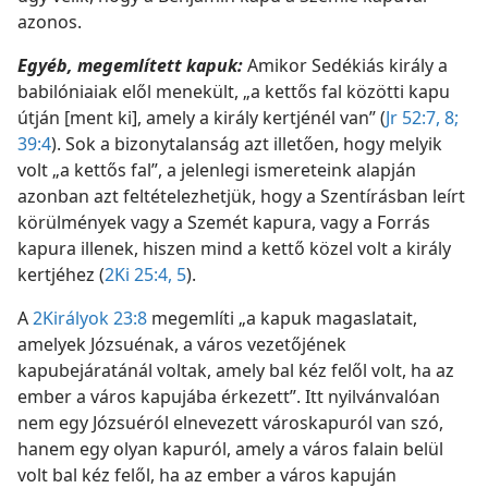
azonos.
Egyéb, megemlített kapuk:
Amikor Sedékiás király a
babilóniaiak elől menekült, „a kettős fal közötti kapu
útján [ment ki], amely a király kertjénél van” (
Jr 52:7, 8;
39:4
). Sok a bizonytalanság azt illetően, hogy melyik
volt „a kettős fal”, a jelenlegi ismereteink alapján
azonban azt feltételezhetjük, hogy a Szentírásban leírt
körülmények vagy a Szemét kapura, vagy a Forrás
kapura illenek, hiszen mind a kettő közel volt a király
kertjéhez (
2Ki 25:4, 5
).
A
2Királyok 23:8
megemlíti „a kapuk magaslatait,
amelyek Józsuénak, a város vezetőjének
kapubejáratánál voltak, amely bal kéz felől volt, ha az
ember a város kapujába érkezett”. Itt nyilvánvalóan
nem egy Józsuéról elnevezett városkapuról van szó,
hanem egy olyan kapuról, amely a város falain belül
volt bal kéz felől, ha az ember a város kapuján