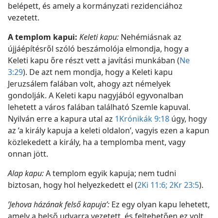
belépett, és amely a kormányzati rezidenciához
vezetett.
A templom kapui:
Keleti kapu:
Nehémiásnak az
újjáépítésről szóló beszámolója elmondja, hogy a
Keleti kapu őre részt vett a javítási munkában (
Ne
3:29
). De azt nem mondja, hogy a Keleti kapu
Jeruzsálem falában volt, ahogy azt némelyek
gondolják. A Keleti kapu nagyjából egyvonalban
lehetett a város falában található Szemle kapuval.
Nyilván erre a kapura utal az
1Krónikák 9:18
úgy, hogy
az ’a király kapuja a keleti oldalon’, vagyis ezen a kapun
közlekedett a király, ha a templomba ment, vagy
onnan jött.
Alap kapu:
A templom egyik kapuja; nem tudni
biztosan, hogy hol helyezkedett el (
2Ki 11:6;
2Kr 23:5
).
’Jehova házának felső kapuja’:
Ez egy olyan kapu lehetett,
amely a belső udvarra vezetett, és feltehetően ez volt