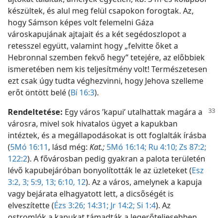
készültek, és alul meg felül csapokon forogtak. Az,
hogy Sámson képes volt felemelni Gáza
városkapujának ajtajait és a két segédoszlopot a
retesszel együtt, valamint hogy „felvitte őket a
Hebronnal szemben fekvő hegy” tetejére, az előbbiek
ismeretében nem kis teljesítmény volt! Természetesen
ezt csak úgy tudta véghezvinni, hogy Jehova szelleme
erőt öntött belé (
Bí 16:3
).
Rendeltetése:
Egy város ’kapui’ utalhattak magára a
városra, mivel sok hivatalos ügyet a kapukban
intéztek, és a megállapodásokat is ott foglalták írásba
(
5Mó 16:11
, lásd még:
Kat.;
5Mó 16:14;
Ru 4:10;
Zs 87:2;
122:2
). A fővárosban pedig gyakran a palota területén
lévő kapubejáróban bonyolították le az üzleteket (
Esz
3:2, 3;
5:9,
13;
6:10,
12
). Az a város, amelynek a kapuja
vagy bejárata elhagyatott lett, a dicsőségét is
elveszítette (
Ézs 3:26;
14:31;
Jr 14:2;
Si 1:4
). Az
ostromlók a kapukat támadták a legerőteljesebben,