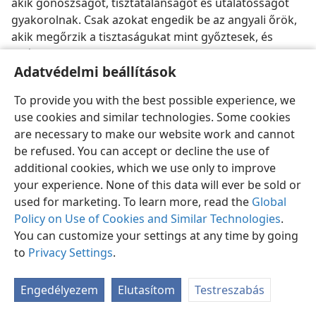
akik gonoszságot, tisztátalanságot és utálatosságot
gyakorolnak. Csak azokat engedik be az angyali őrök,
akik megőrzik a tisztaságukat mint győztesek, és
királyok meg papok lesznek Krisztussal (
Je 21:2,
12,
21–
Adatvédelmi beállítások
27;
22:14, 15;
2:7;
20:4,
6
). A föld nemzeteiből való
emberek, akik a város világosságánál járnak, áldásban
To provide you with the best possible experience, we
részesülnek.
use cookies and similar technologies. Some cookies
are necessary to make our website work and cannot
be refused. You can accept or decline the use of
additional cookies, which we use only to improve
your experience. None of this data will ever be sold or
Magyar
Megosztás
Beállítások
used for marketing. To learn more, read the
Global
Copyright
© 2026 Watch Tower Bible and Tract Society of Pennsylvania
Policy on Use of Cookies and Similar Technologies
.
Felhasználási feltételek
Bizalmas információra vonatkozó szabályok
You can customize your settings at any time by going
Adatvédelmi beállítások
Bejelentkezés
JW.ORG
to
Privacy Settings
.
Engedélyezem
Elutasítom
Testreszabás