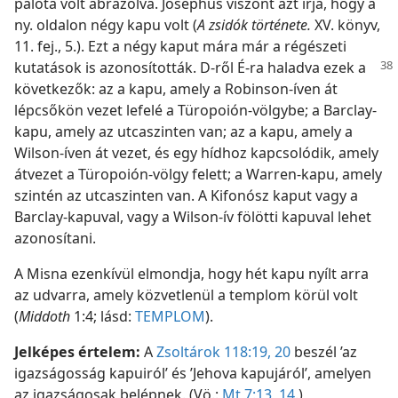
palota volt ábrázolva. Josephus viszont azt írja, hogy a
ny. oldalon négy kapu volt (
A zsidók története.
XV. könyv,
11. fej., 5.). Ezt a négy kaput mára már a régészeti
kutatások is
azonosították. D-ről É-ra haladva ezek a
következők: az a kapu, amely a Robinson-íven át
lépcsőkön vezet lefelé a Türopoión-völgybe; a Barclay-
kapu, amely az utcaszinten van; az a kapu, amely a
Wilson-íven át vezet, és egy hídhoz kapcsolódik, amely
átvezet a Türopoión-völgy felett; a Warren-kapu, amely
szintén az utcaszinten van. A Kifonósz kaput vagy a
Barclay-kapuval, vagy a Wilson-ív fölötti kapuval lehet
azonosítani.
A Misna ezenkívül elmondja, hogy hét kapu nyílt arra
az udvarra, amely közvetlenül a templom körül volt
(
Middoth
1:4; lásd:
TEMPLOM
).
Jelképes értelem:
A
Zsoltárok 118:19, 20
beszél ’az
igazságosság kapuiról’ és ’Jehova kapujáról’, amelyen
az igazságosak belépnek. (Vö.:
Mt 7:13, 14
.)