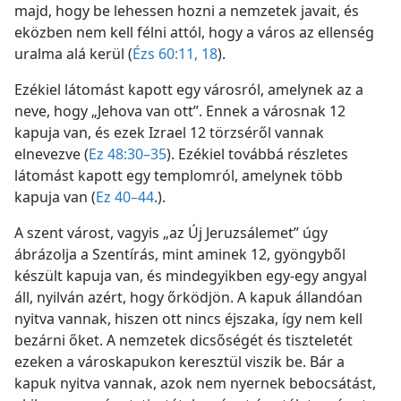
majd, hogy be lehessen hozni a nemzetek javait, és
eközben nem kell félni attól, hogy a város az ellenség
uralma alá kerül (
Ézs 60:11,
18
).
Ezékiel látomást kapott egy városról, amelynek az a
neve, hogy „Jehova van ott”. Ennek a városnak 12
kapuja van, és ezek Izrael 12 törzséről vannak
elnevezve (
Ez 48:30–35
). Ezékiel továbbá részletes
látomást kapott egy templomról, amelynek több
kapuja van (
Ez 40–44
.).
A szent várost, vagyis „az Új Jeruzsálemet” úgy
ábrázolja a Szentírás, mint aminek 12, gyöngyből
készült kapuja van, és mindegyikben egy-egy angyal
áll, nyilván azért, hogy őrködjön. A kapuk állandóan
nyitva vannak, hiszen ott nincs éjszaka, így nem kell
bezárni őket. A nemzetek dicsőségét és tiszteletét
ezeken a városkapukon keresztül viszik be. Bár a
kapuk nyitva vannak, azok nem nyernek bebocsátást,