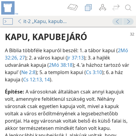
it-2 „Kapu, kapubejáró”
KAPU, KAPUBEJÁRÓ
A Biblia többféle kapuról beszél: 1. a tábor kapui (
2Mó
32:26, 27
); 2. a város kapui (
Jr 37:13
); 3. a hajlék
udvarának kapuja (
2Mó 38:18
); 4. ’a házhoz tartozó vár
kapui’ (
Ne 2:8
); 5. a templom kapui (
Cs 3:10
); 6. a ház
kapuja (
Cs 12:13, 14
).
Építése:
A városoknak általában csak annyi kapujuk
volt, amennyire feltétlenül szükség volt. Néhány
városnak csak egyetlen kapuja volt, mivel a kapuk
voltak a város erődítményének a legsebezhetőbb
pontjai. Ha egy városnak voltak belső és külső falai is,
akkor természetesen mindkét falon volt kapu.
A legkorábbi kapubejárók L alakúak voltak, hogy