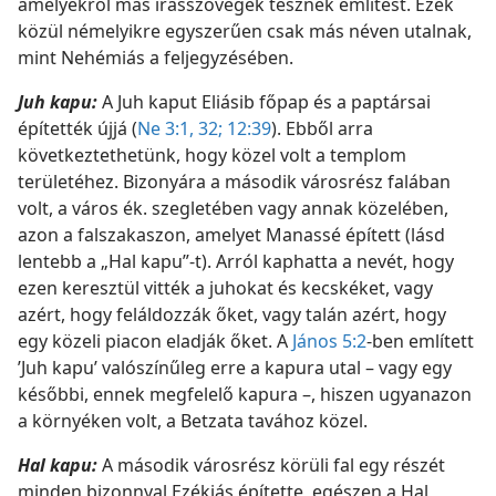
amelyekről más írásszövegek tesznek említést. Ezek
közül némelyikre egyszerűen csak más néven utalnak,
mint Nehémiás a feljegyzésében.
Juh kapu:
A Juh kaput Eliásib főpap és a paptársai
építették újjá (
Ne 3:1,
32;
12:39
). Ebből arra
következtethetünk, hogy közel volt a templom
területéhez. Bizonyára a második városrész falában
volt, a város ék. szegletében vagy annak közelében,
azon a falszakaszon, amelyet Manassé épített (lásd
lentebb a „Hal kapu”-t). Arról kaphatta a nevét, hogy
ezen keresztül vitték a juhokat és kecskéket, vagy
azért, hogy feláldozzák őket, vagy talán azért, hogy
egy közeli piacon eladják őket. A
János 5:2
-ben említett
’Juh kapu’ valószínűleg erre a kapura utal – vagy egy
későbbi, ennek megfelelő kapura –, hiszen ugyanazon
a környéken volt, a Betzata tavához közel.
Hal kapu:
A második városrész körüli fal egy részét
minden bizonnyal Ezékiás építette, egészen a Hal