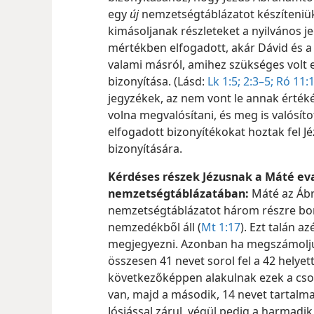
egy
új
nemzetségtáblázatot készíteniük.
kimásoljanak részleteket a nyilvános j
mértékben elfogadott, akár Dávid és a
valami másról, amihez szükséges volt
bizonyítása. (Lásd:
Lk 1:5;
2:3–5;
Ró 11:
jegyzékek, az nem vont le annak érték
volna megvalósítani, és meg is valósít
elfogadott bizonyítékokat hoztak fel J
bizonyítására.
Kérdéses részek Jézusnak a Máté ev
nemzetségtáblázatában:
Máté az Ábr
nemzetségtáblázatot három részre bon
nemzedékből áll (
Mt 1:17
). Ezt talán a
megjegyezni.
Azonban ha megszámoljuk
összesen 41 nevet sorol fel a 42 helyett
következőképpen alakulnak ezek a cso
van, majd a második, 14 nevet tartalm
Jósiással zárul, végül pedig a harmadik