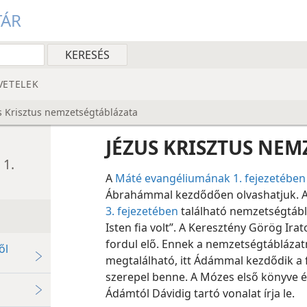
TÁR
VETELEK
s Krisztus nemzetségtáblázata
JÉZUS KRISZTUS NEM
 1.
A
Máté evangéliumának 1. fejezetében
Ábrahámmal kezdődően olvashatjuk. 
3. fejezetében
található nemzetségtábláz
Isten fia volt”. A Keresztény Görög Ir
fordul elő. Ennek a nemzetségtáblázat
ől
megtalálható, itt Ádámmal kezdődik a f
szerepel benne. A Mózes első könyve é
Ádámtól Dávidig tartó vonalat írja le.