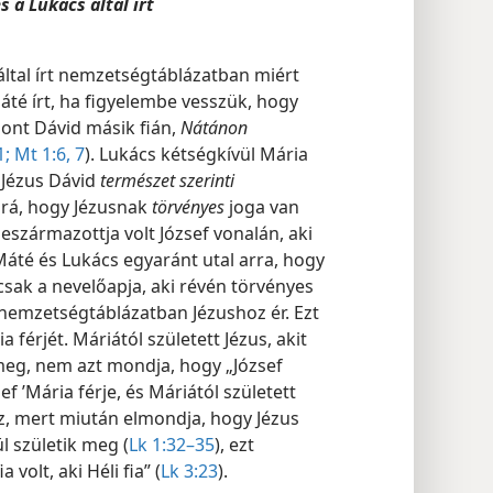
s a Lukács által írt
által írt nemzetségtáblázatban miért
Máté írt, ha figyelembe vesszük, hogy
ont Dávid másik fián,
Nátánon
1;
Mt 1:6, 7
). Lukács kétségkívül Mária
y Jézus Dávid
természet szerinti
t rá, hogy Jézusnak
törvényes
joga van
leszármazottja volt József vonalán, aki
Máté és Lukács egyaránt utal arra, hogy
 csak a nevelőapja, aki révén törvényes
 a nemzetségtáblázatban Jézushoz ér. Ezt
férjét. Máriától született Jézus, akit
 meg, nem azt mondja, hogy „József
f ’Mária férje, és Máriától született
z, mert miután elmondja, hogy Jézus
l születik meg (
Lk 1:32–35
), ezt
a volt, aki Héli fia” (
Lk 3:23
).