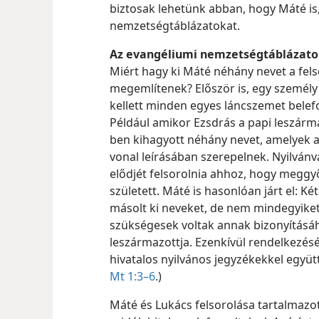
biztosak lehetünk abban, hogy Máté is,
nemzetségtáblázatokat.
Az evangéliumi nemzetségtáblázat
Miért hagy ki Máté néhány nevet a fel
megemlítenek? Először is, egy személ
kellett minden egyes láncszemet belef
Például amikor Ezsdrás a papi leszárma
ben kihagyott néhány nevet, amelyek 
vonal leírásában szerepelnek. Nyilván
elődjét felsorolnia ahhoz, hogy meggy
született. Máté is hasonlóan járt el: K
másolt ki neveket, de nem mindegyike
szükségesek voltak annak bizonyításá
leszármazottja. Ezenkívül rendelkezésér
hivatalos nyilvános jegyzékekkel együtt
Mt 1:3–6
.)
Máté és Lukács felsorolása tartalmazot