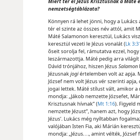
Miért tér el Jézus Krisztusnak a Máté é
nemzetségtáblázata?
Könnyen rá lehet jönni, hogy a Lukács 
tér el szinte az összes név attól, amit 
Máté Salamonon keresztül, Lukács visz
keresztül vezeti le Jézus vonalát (
Lk 3:3
őseit sorolja fel, rámutatva ezzel, hog
leszármazottja. Máté pedig arra világí
Dávid trónjához, hiszen Jézus
Salamon
Jézusnak
jogi
értelemben volt az apja. 
József nem volt Jézus vér szerinti apja,
jogai lettek. Máté stílust vált, amikor
mondja: „Jákob nemzette Józsefet, Mária 
Krisztusnak hívnak” (
Mt 1:16
). Figyeld
nemzette Jézust”, hanem azt, hogy Józse
Jézus’. Lukács még nyíltabban fogalma
valójában Isten Fia, aki Márián keresztü
mondja: „Jézus. . ., amint vélték, József fi