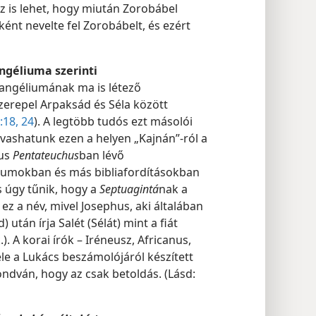
Az is lehet, hogy miután Zorobábel
ként nevelte fel Zorobábelt, és ezért
ngéliuma szerinti
angéliumának ma is létező
zerepel Arpaksád és Séla között
:18,
24
). A legtöbb tudós ezt másolói
vashatunk ezen a helyen „Kajnán”-ról a
nus
Pentateuchus
ban lévő
rgumokban és más bibliafordításokban
s úgy tűnik, hogy a
Septuagintá
nak a
z a név, mivel Josephus, aki általában
 után írja Salét (Sélát) mint a fiát
ek.). A korai írók – Iréneusz, Africanus,
le a Lukács beszámolójáról készített
ndván, hogy az csak betoldás. (Lásd: