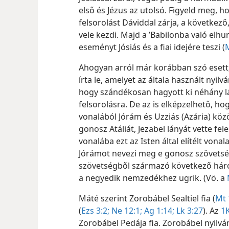
első és Jézus az utolsó. Figyeld meg, h
felsorolást Dáviddal zárja, a következő
vele kezdi. Majd a ’Babilonba való elhur
eseményt Jósiás és a fiai idejére teszi (
M
Ahogyan arról már korábban szó esett
írta le, amelyet az általa használt nyilv
hogy szándékosan hagyott ki néhány l
felsorolásra. De az is elképzelhető, ho
vonalából Jórám és Uzziás (Azária) köz
gonosz Atáliát, Jezabel lányát vette fele
vonalába ezt az Isten által elítélt vonala
Jórámot nevezi meg e gonosz szövetség 
szövetségből származó következő három 
a negyedik nemzedékhez ugrik. (Vö. a
Máté szerint Zorobábel Sealtiel fia (
Mt 
(
Ezs 3:2;
Ne 12:1;
Ag 1:14;
Lk 3:27
). Az
1K
Zorobábel Pedája fia. Zorobábel nyilván