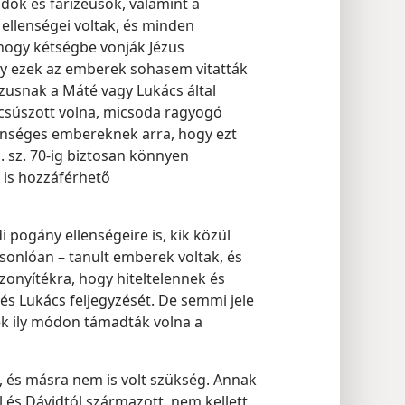
udók és farizeusok, valamint a
ellenségei voltak, és minden
 hogy kétségbe vonják Jézus
gy ezek az emberek sohasem vitatták
zusnak a Máté vagy Lukács által
csúszott volna, micsoda ragyogó
lenséges embereknek arra, hogy ezt
i. sz. 70-ig biztosan könnyen
is hozzáférhető
 pogány ellenségeire is, kik közül
sonlóan – tanult emberek voltak, és
zonyítékra, hogy hiteltelennek és
s Lukács feljegyzését. De semmi jele
ek ily módon támadták volna a
t, és másra nem is volt szükség. Annak
 és Dávidtól származott, nem kellett