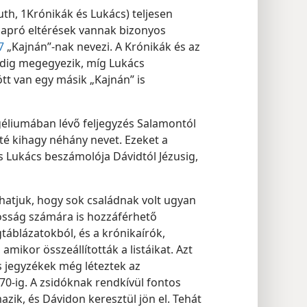
th, 1Krónikák és Lukács) teljesen
apró eltérések vannak bizonyos
7
„Kajnán”-nak nevezi. A Krónikák és az
dig megegyezik, míg Lukács
t van egy másik „Kajnán” is
éliumában lévő feljegyzés Salamontól
é kihagy néhány nevet. Ezeket a
 Lukács beszámolója Dávidtól Jézusig,
hatjuk, hogy sok családnak volt ugyan
ánosság számára is hozzáférhető
táblázatokból, és a krónikaírók,
mikor összeállították a listáikat. Azt
s jegyzékek még léteztek az
 70-ig. A zsidóknak rendkívül fontos
zik, és Dávidon keresztül jön el. Tehát