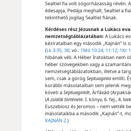
Sealtiel fia volt sógorházasság révén. 
édesapja, Pedája meghalt, Sealtiel a fia
tekinthető jogilag Sealtiel fiának.
Kérdéses rész Jézusnak a Lukács eva
nemzetségtáblázatában:
A Lukács ev
kézirataiban egy második „Kajnán” is s
(
Lk 3:35, 36
; vö.:
1Mó 10:24;
11:12;
1Kr 1
hibának véli. A Héber Iratokban nem ol
héber szövegekben vagy a szamaritá
nemzetségtáblázatokban, illetve a ta
sem, csak a görög
Septuaginta
említi. É
korábbi másolataiban sem jelenik meg e
követi a
Septuagintá
t, Árfáxád (Arpaksád)
(
A zsidók története.
I. könyv, 6. fej., 4. b
Euszebiosz és Jeromos – nem vették be
másolataikba a második „Kajnán”-t, mo
KAJNÁN 2.
)