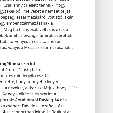
 Csak annyit kellett tenniük, hogy
egyzékekből, melyeket a nemzet teljes
 papság leszármazásáról volt szó, akár
 egy ember származásának a
1
.) Még ha hiányosak voltak is ezek a
éből, amit az evangéliumírók szerettek
ottak: törvényesen és általánosan
ézus, vagyis a Messiás származásának a
angéliuma szerinti
ahámtól Jézusig tartó
tja, és mindegyik rész 14
zért tette, hogy könnyebb legyen
 a neveket, akkor azt látjuk, hogy
. Az egyik elképzelés szerint a
portok: Ábrahámtól Dávidig 14 név
azó csoport Dáviddal kezdődik és
 14-es csoportban Jekóniás (Joákin) az