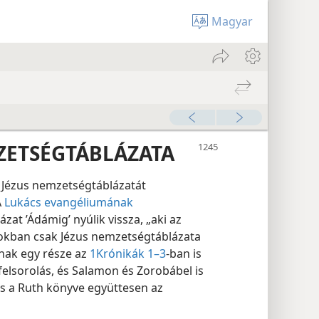
Magyar
ZETSÉGTÁBLÁZATA
Jézus nemzetségtáblázatát
A
Lukács evangéliumának
at ’Ádámig’ nyúlik vissza, „aki az
atokban csak Jézus nemzetségtáblázata
nak egy része az
1Krónikák 1–3
-ban is
elsorolás, és Salamon és Zorobábel is
s a Ruth könyve együttesen az