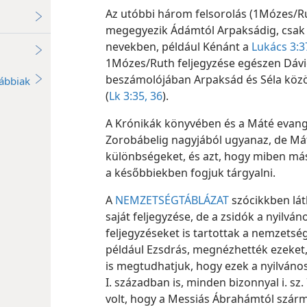
Az utóbbi három felsorolás (1Mózes/Ru
megegyezik Ádámtól Arpaksádig, csak 
nevekben, például Kénánt a
Lukács 3:3
1Mózes/Ruth feljegyzése egészen Dávi
beszámolójában Arpaksád és Séla közöt
ábbiak
(
Lk 3:35, 36
).
A Krónikák könyvében és a Máté evang
Zorobábelig nagyjából ugyanaz, de Mát
különbségeket, és azt, hogy miben más
a későbbiekben fogjuk tárgyalni.
A
NEMZETSÉGTÁBLÁZAT
szócikkben lát
saját feljegyzése, de a zsidók a nyilv
feljegyzéseket is tartottak a nemzetség
például Ezsdrás, megnézhették ezeket, a
is megtudhatjuk, hogy ezek a nyilváno
I. században is, minden bizonnyal i. sz.
volt, hogy a Messiás Ábrahámtól szárma