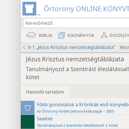
Őrtorony ONLINE KÖNYV
BIBLIA
KIADVÁNYOK
ÖSSZEJÖ
it-1 „Jézus Krisztus nemzetségtáblázata”
Jézu
Jézus Krisztus nemzetségtáblázata
Tanulmányozd a Szentírást éleslátással!
kötet
Hasonló tartalom
Főbb gondolatok a Krónikák első könyvéb
Az Őrtorony hirdeti Jehova királyságát – 2005
Sealtiel
Tanulmányozd a Szentírást éleslátással! 2. kötet