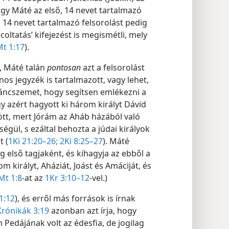
ogy Máté az első, 14 nevet tartalmazó
, 14 nevet tartalmazó felsorolást pedig
coltatás’ kifejezést is megismétli, mely
t 1:17
).
, Máté talán
pontosan
azt a felsorolást
ános jegyzék is tartalmazott, vagy lehet,
áncszemet, hogy segítsen emlékezni a
gy azért hagyott ki három királyt Dávid
ött, mert Jórám az Aháb házából való
ségül, s ezáltal behozta a júdai királyok
t (
1Ki 21:20–26;
2Ki 8:25–27
). Máté
első tagjaként, és kihagyja az ebből a
királyt, Aháziát, Joást és Amáciját, és
Mt 1:8
-at az
1Kr 3:10–12
-vel.)
1:12
), és erről más források is írnak
rónikák 3:19
azonban azt írja, hogy
 Pedájának volt az édesfia, de jogilag