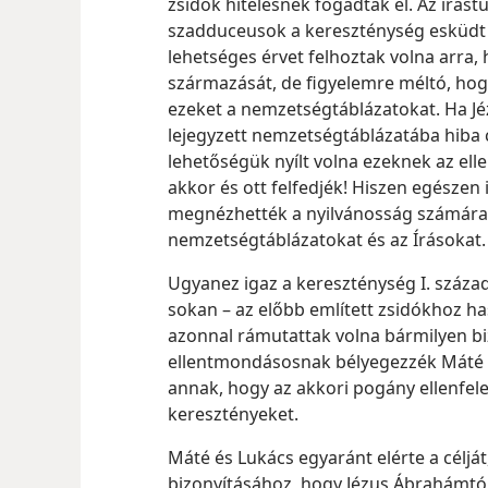
zsidók hitelesnek fogadtak el. Az írást
szadduceusok a kereszténység esküdt 
lehetséges érvet felhoztak volna arra,
származását, de figyelemre méltó, ho
ezeket a nemzetségtáblázatokat. Ha Jé
lejegyzett nemzetségtáblázatába hiba 
lehetőségük nyílt volna ezeknek az el
akkor és ott felfedjék! Hiszen egészen 
megnézhették a nyilvánosság számára 
nemzetségtáblázatokat és az Írásokat.
Ugyanez igaz a kereszténység I. századi
sokan – az előbb említett zsidókhoz ha
azonnal rámutattak volna bármilyen bi
ellentmondásosnak bélyegezzék Máté é
annak, hogy az akkori pogány ellenfel
keresztényeket.
Máté és Lukács egyaránt elérte a céljá
bizonyításához, hogy Jézus Ábrahámtól