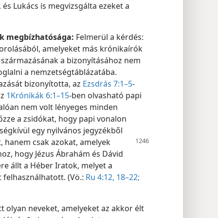
 és Lukács is megvizsgálta ezeket a
ok megbízhatósága:
Felmerül a kérdés:
sorolásából, amelyeket más krónikaírók
y származásának a bizonyításához nem
oglalni a nemzetségtáblázatába.
zását bizonyította, az
Ezsdrás 7:1–5
-
az
1Krónikák 6:1–15
-ben olvasható papi
valóan nem volt lényeges minden
őzze a zsidókat, hogy papi vonalon
étségkívül egy nyilvános jegyzékből
t, hanem csak
azokat, amelyek
hoz, hogy Jézus Ábrahám és Dávid
e állt a Héber Iratok, melyet a
 felhasználhatott. (Vö.:
Ru 4:12,
18–22;
t olyan neveket, amelyeket az akkor élt