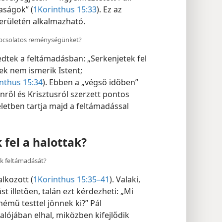
aságok” (
1Korinthus 15:33
). Ez az
területén alkalmazható.
kapcsolatos reménységünket?
edtek a feltámadásban: „Serkenjetek fel
ek nem ismerik Istent;
nthus 15:34
). Ebben a „végső időben”
ről és Krisztusról szerzett pontos
 életben tartja majd a feltámadással
fel a halottak?
ek feltámadását?
lkozott (
1Korinthus 15:35–41
). Valaki,
t illetően, talán ezt kérdezheti: „Mi
émű testtel jönnek ki?” Pál
alójában elhal, miközben kifejlődik