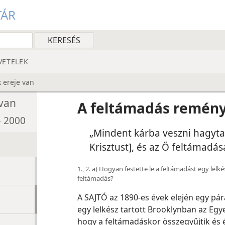
TÁR
VETELEK
 ereje van
van
A feltámadás remény
– 2000
„Mindent kárba veszni hagyta
Krisztust], és az Ő feltámadás
1., 2. a) Hogyan festette le a feltámadást egy lel
feltámadás?
A SAJTÓ az 1890-es évek elején egy pár
egy lelkész tartott Brooklynban az Egyes
hogy a feltámadáskor összegyűjtik és él