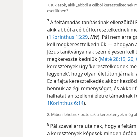
7. Kik azok, akik „abból a célból keresztelkednek 
esetükben?
7
A feltámadás tanításának ellenzőitől P
akik abból a célból keresztelkednek m
(
1Korinthus 15:29
,
NW
). Pál nem arra 
kell megkeresztelkedniük — ahogyan ar
Jézus tanítványainak személyesen kell 
megkeresztelkedniük (
Máté 28:19, 20;
keresztények úgy ’keresztelkednek meg
legyenek’, hogy olyan életúton járnak,
Ez a fajta keresztelkedés akkor kezdőd
bennük az égi reménységet, és akkor fe
halhatatlan szellemi életre támadnak f
1Korinthus 6:14
).
8. Miben lehetnek biztosak a keresztények még ak
8
Pál szavai arra utalnak, hogy a felt
a keresztények képesek minden órában 