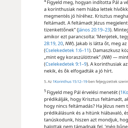
4
Figyeld meg, hogyan indította Pál a vé
a korinthusiak nem hiába lettek hívők
megmentés jó híréhez. Krisztus meghal
feltámadt. A feltámadt Jézus megjelent
tizenkettőnek” (
János 20:19–23
). Minte
amikor ezt parancsolta: ’Menjetek, teg
28:19, 20
,
NW
). Jakab is látta őt, meg 
(
Cselekedetek 1:6–11
). Damaszkusz köz
„mint egy koraszülöttnek”
(NW)
— minth
(
Cselekedetek 9:1–9
). A korinthusiak az
nekik, és ők elfogadták a jó hírt.
5. Az
1Korinthus 15:12–19
-ben feljegyzettek szeri
5
Figyeld meg Pál érvelési menetét (
1Ko
prédikálják, hogy Krisztus feltámadt,
hogy nincs feltámadás? Ha Jézus nem tá
prédikálásunk és a hitünk hiábavaló, é
tanúskodunk, hiszen azt mondjuk, hogy
halottak nem támadnak fel, ’még bűnei