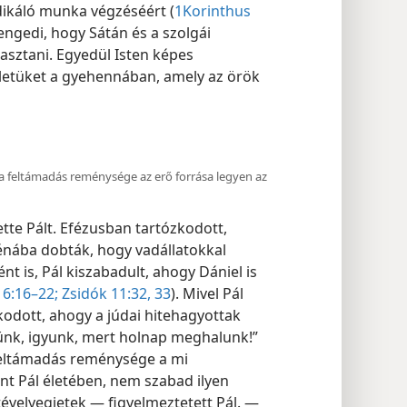
dikáló munka végzéséért (
1Korinthus
engedi, hogy Sátán és a szolgái
masztani. Egyedül Isten képes
életüket a gyehennában, amely az örök
a feltámadás reménysége az erő forrása legyen az
te Pált. Efézusban tartózkodott,
rénába dobták, hogy vadállatokkal
tént is, Pál kiszabadult, ahogy Dániel is
 6:16–22;
Zsidók 11:32, 33
). Mivel Pál
odott, ahogy a júdai hitehagyottak
ünk, igyunk, mert holnap meghalunk!”
 feltámadás reménysége a mi
int Pál életében, nem szabad ilyen
tévelyegjetek — figyelmeztetett Pál. —