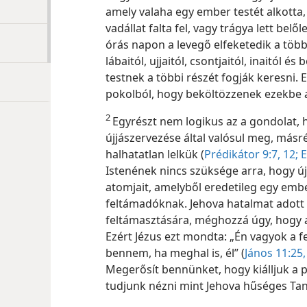
amely valaha egy ember testét alkotta, 
vadállat falta fel, vagy trágya lett bel
órás napon a levegő elfeketedik a több m
lábaitól, ujjaitól, csontjaitól, inaitól 
testnek a többi részét fogják keresni. 
pokolból, hogy beköltözzenek ezekbe a
2
Egyrészt nem logikus az a gondolat, 
újjászervezése által valósul meg, más
halhatatlan lelkük (
Prédikátor 9:7,
12;
E
Istenének nincs szüksége arra, hogy ú
atomjait, amelyből eredetileg egy emberi
feltámadóknak. Jehova hatalmat adott a
feltámasztására, méghozzá úgy, hogy 
Ezért Jézus ezt mondta: „Én vagyok a fe
bennem, ha meghal is, él” (
János 11:25,
Megerősít bennünket, hogy kiálljuk a p
tudjunk nézni mint Jehova hűséges Tan