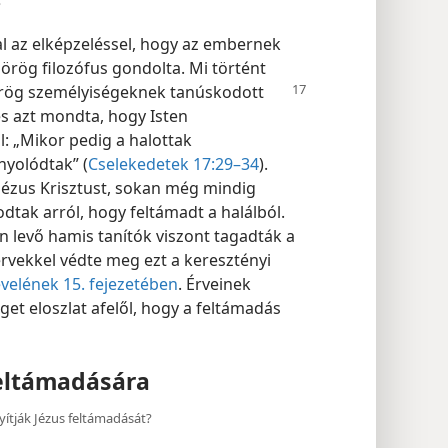
?
l az elképzeléssel, hogy az embernek
görög filozófus gondolta. Mi történt
örög
személyiségeknek tanúskodott
és azt mondta, hogy Isten
l: „Mikor pedig a halottak
nyolódtak” (
Cselekedetek 17:29–34
).
 Jézus Krisztust, sokan még mindig
dtak arról, hogy feltámadt a halálból.
n levő hamis tanítók viszont tagadták a
rvekkel védte meg ezt a keresztényi
evelének 15. fejezetében
. Érveinek
t eloszlat afelől, hogy a feltámadás
feltámadására
yítják Jézus feltámadását?