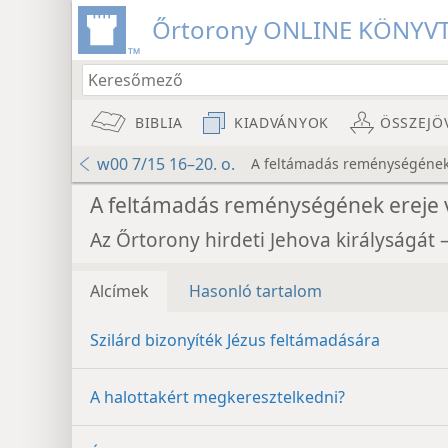
Őrtorony ONLINE KÖNYV
BIBLIA
KIADVÁNYOK
ÖSSZEJÖ
w00 7/15 16–20. o.
A feltámadás reménységének
A feltámadás reménységének ereje 
Az Őrtorony hirdeti Jehova királyságát 
Alcímek
Hasonló tartalom
Szilárd bizonyíték Jézus feltámadására
A halottakért megkeresztelkedni?