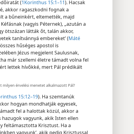
dőiratát (
1Korinthus 15:1–11
). Hacsak
ké, akkor ragaszkodni fognak a
t a bűneinkért, eltemették, majd
 Kéfásnak (vagyis Péternek), „azután a
gy ötszázan látták őt, talán akkor,
yetek tanítvánnyá embereket’ (
Máté
az összes hűséges apostol is
elében Jézus megjelent Saulusnak,
a már szellemi életre támadt volna fel
ért lettek hívőkké, mert Pál prédikált
nt milyen érvelési menetet alkalmazott Pál?
rinthus 15:12–19
). Ha szemtanúk
 akkor hogyan mondhatják egyesek,
madt fel a halottak közül, akkor a
s hazugok vagyunk, akik Isten ellen
 feltámasztotta Krisztust. Ha a
nkben vagyunk’, akik pedig Krisztussal