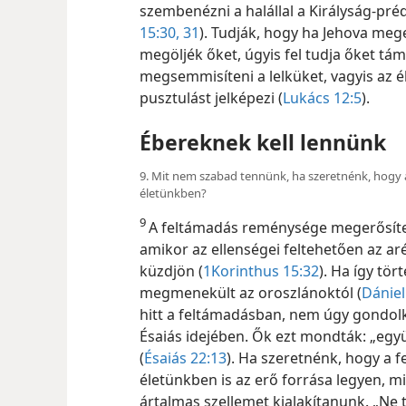
szembenézni a halállal a Királyság-pré
15:30, 31
). Tudják, hogy ha Jehova meg
megöljék őket, úgyis fel tudja őket tá
megsemmisíteni a lelküket, vagyis az 
pusztulást jelképezi (
Lukács 12:5
).
Ébereknek kell lennünk
9. Mit nem szabad tennünk, ha szeretnénk, hogy 
életünkben?
9
A feltámadás reménysége megerősítet
amikor az ellenségei feltehetően az a
küzdjön (
1Korinthus 15:32
). Ha így tör
megmenekült az oroszlánoktól (
Dániel
hitt a feltámadásban, nem úgy gondolk
Ésaiás idejében. Ők ezt mondták: „egy
(
Ésaiás 22:13
). Ha szeretnénk, hogy a
életünkben is az erő forrása legyen, m
ártalmas szellemet kialakítanunk. „Ne 