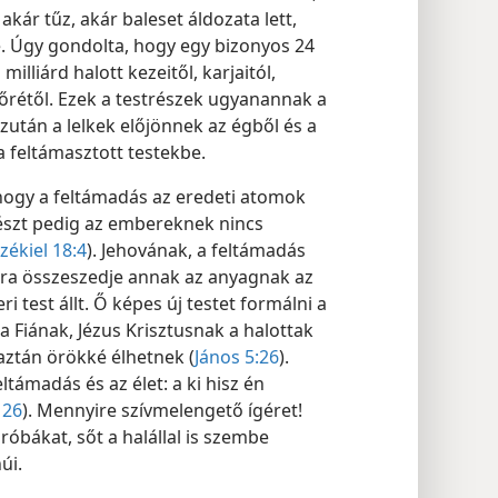
akár tűz, akár baleset áldozata lett,
őle. Úgy gondolta, hogy egy bizonyos 24
illiárd halott kezeitől, karjaitól,
és bőrétől. Ezek a testrészek ugyanannak a
Ezután a lelkek előjönnek az égből és a
 feltámasztott testekbe.
hogy a feltámadás az eredeti atomok
részt pedig az embereknek nincs
zékiel 18:4
). Jehovának, a feltámadás
jra összeszedje annak az anyagnak az
 test állt. Ő képes új testet formálni a
 Fiának, Jézus Krisztusnak a halottak
aztán örökké élhetnek (
János 5:26
).
ltámadás és az élet: a ki hisz én
 26
). Mennyire szívmelengető ígéret!
róbákat, sőt a halállal is szembe
úi.