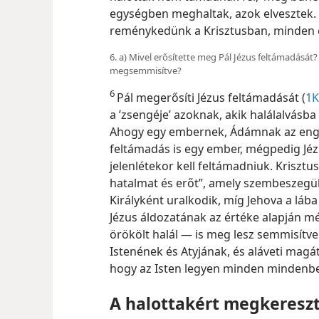
egységben meghaltak, azok elvesztek. 
reménykedünk a Krisztusban, minden
6. a) Mivel erősítette meg Pál Jézus feltámadását?
megsemmisítve?
6
Pál megerősíti Jézus feltámadását (
1K
a ’zsengéje’ azoknak, akik halálalvásb
Ahogy egy embernek, Ádámnak az enged
feltámadás is egy ember, mégpedig Jézu
jelenlétekor kell feltámadniuk. Kriszt
hatalmat és erőt”, amely szembeszegül
Királyként uralkodik, míg Jehova a lába
Jézus áldozatának az értéke alapján m
örökölt halál — is meg lesz semmisítve.
Istenének és Atyjának, és aláveti magát
hogy az Isten legyen minden mindenbe
A halottakért megkeresz