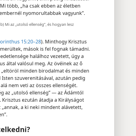
Mi több, „ha csak ebben az életben
 embernél nyomorultabbak vagyunk”.
 b) Mi az „utolsó ellenség”, és hogyan lesz
orinthus 15:20–28
). Minthogy Krisztus
a merültek, mások is fel fognak támadni.
etlensége halálhoz vezetett, úgy a
s által valósul meg. Az övéinek az ő
us „eltöröl minden birodalmat és minden
 Isten szuverenitásával, azután pedig
 alá nem veti az összes ellenségét.
ég az „utolsó ellenség” — az Ádámtól
 Krisztus ezután átadja a Királyságot
 „annak, a ki neki mindent alávetett,
n”.
telkedni?