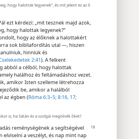
meg, hogy halottak legyenek”, és mit jelent ez az ő
ál ezt kérdezi: „mit tesznek majd azok,
eg, hogy halottak legyenek?”
gondolt, hogy az élőknek a halottakért
ra sok bibliafordítás utal —, hiszen
tanulniuk, hinniük és
Cselekedetek 2:41
). A felkent
 abból a célból, hogy halottak
 amely halálhoz és feltámadáshoz vezet.
ik, amikor Isten szelleme létrehozza
jeződik be, amikor a halálból
el az égben (
Róma 6:3–5;
8:16, 17;
kor is, ha Sátán és a szolgái megölnék őket?
ámadás reménységének a segítségével
elviselni a veszélyt, és nap mint nap