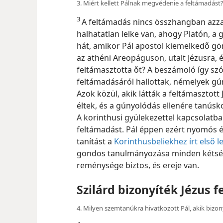
3. Miért kellett Pálnak megvédenie a feltámadást
3
A feltámadás nincs összhangban azza
halhatatlan lelke van, ahogy Platón, a 
hát, amikor Pál apostol kiemelkedő g
az athéni Areopáguson, utalt Jézusra, 
feltámasztotta őt? A beszámoló így szó
feltámadásáról hallottak, némelyek gú
Azok közül, akik látták a feltámasztott
éltek, és a gúnyolódás ellenére tanúsko
A korinthusi gyülekezettel kapcsolatba
feltámadást. Pál éppen ezért nyomós é
tanítást a
Korinthusbeliekhez írt első l
gondos tanulmányozása minden kétsége
reménysége biztos, és ereje van.
Szilárd bizonyíték Jézus 
4. Milyen szemtanúkra hivatkozott Pál, akik bizon