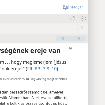
Magyar
ségének ereje van
m . . . hogy megismerjem [Jézus
ának erejét” (
FILIPPI 3:8–10
).
kész évekkel ezelőtt? b) Hogyan fog megtörténni a
atlan beszédről számolt be, amelyet
ült Államokban. A lelkész azt állította,
etre keltik az összes csontot és húst,