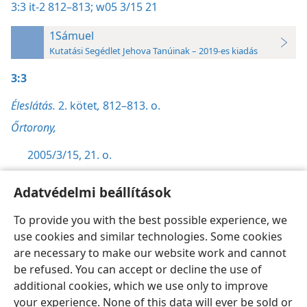
3:3
it-2 812–813;
w05 3/15 21
1Sámuel
Kutatási Segédlet Jehova Tanúinak – 2019-es kiadás
3:3
Éleslátás.
2. kötet
,
812–813. o.
Őrtorony,
2005/3/15, 21. o.
Adatvédelmi beállítások
To provide you with the best possible experience, we
use cookies and similar technologies. Some cookies
Magyar
Beállítások
are necessary to make our website work and cannot
Copyright
© 2026 Watch Tower Bible and Tract Society of Pennsylvania
be refused. You can accept or decline the use of
Felhasználási feltételek
Bizalmas információra vonatkozó szabályok
Adatvédelmi beállítások
Bejelentkezés
JW.ORG
additional cookies, which we use only to improve
your experience. None of this data will ever be sold or