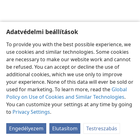
Adatvédelmi beállítások
Magyar
Beállítások
To provide you with the best possible experience, we
Copyright
© 2026 Watch Tower Bible and Tract Society of Pennsylvania
use cookies and similar technologies. Some cookies
Felhasználási feltételek
Bizalmas információra vonatkozó szabályok
are necessary to make our website work and cannot
Adatvédelmi beállítások
Bejelentkezés
JW.ORG
be refused. You can accept or decline the use of
additional cookies, which we use only to improve
your experience. None of this data will ever be sold or
used for marketing. To learn more, read the
Global
Policy on Use of Cookies and Similar Technologies
.
You can customize your settings at any time by going
to
Privacy Settings
.
Engedélyezem
Elutasítom
Testreszabás