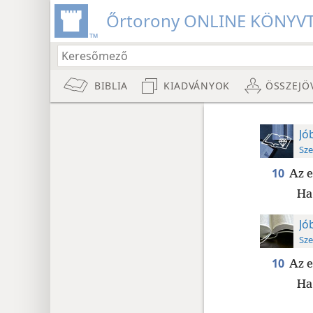
Őrtorony ONLINE KÖNYV
BIBLIA
KIADVÁNYOK
ÖSSZEJÖ
Jó
Sze
10
Az e
Ha
Jó
Sze
10
Az e
Ha