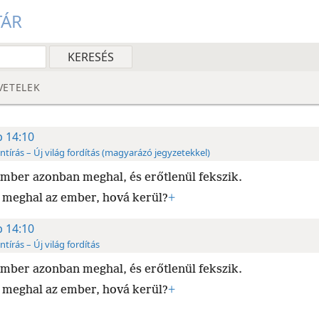
TÁR
VETELEK
b 14:10
ntírás – Új világ fordítás (magyarázó jegyzetekkel)
mber azonban meghal, és erőtlenül fekszik.
 meghal az ember, hová kerül?
+
b 14:10
ntírás – Új világ fordítás
mber azonban meghal, és erőtlenül fekszik.
 meghal az ember, hová kerül?
+