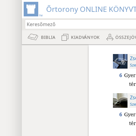
Őrtorony ONLINE KÖNYV
BIBLIA
KIADVÁNYOK
ÖSSZEJÖ
Zs
Sze
6
Gyer
tér
Zs
Sze
6
Gyer
tér