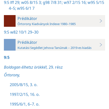
9:5
lff 29;
w05 8/15 3;
g98 7/8 31;
w97 2/15 16;
w95 5/15
4–5;
w95 6/1 7
Prédikátor
Őrtorony Kiadványok Indexe 1980–1985
9:5
w82 10/1 29–30
Prédikátor
Kutatási Segédlet Jehova Tanúinak – 2019-es kiadás
9:5
Boldogan élhetsz örökké!,
29. rész
Őrtorony,
2005/8/15, 3. o.
1997/2/15, 16. o.
1995/6/1, 6–7. o.