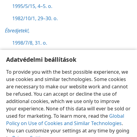
1995/5/15, 4–5. o.
1982/10/1, 29–30. o.
Ébredjetek!,
1998/7/8, 31. o.
Adatvédelmi beállítások
To provide you with the best possible experience, we
use cookies and similar technologies. Some cookies
Magyar
Beállítások
are necessary to make our website work and cannot
Copyright
© 2026 Watch Tower Bible and Tract Society of Pennsylvania
be refused. You can accept or decline the use of
Felhasználási feltételek
Bizalmas információra vonatkozó szabályok
Adatvédelmi beállítások
Bejelentkezés
JW.ORG
additional cookies, which we use only to improve
your experience. None of this data will ever be sold or
used for marketing. To learn more, read the
Global
Policy on Use of Cookies and Similar Technologies
.
You can customize your settings at any time by going