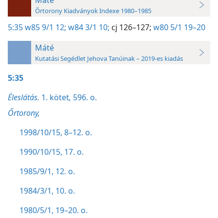
Őrtorony Kiadványok Indexe 1980–1985
5:35
w85 9/1 12;
w84 3/1 10;
cj 126–127;
w80 5/1 19–20
Máté
Kutatási Segédlet Jehova Tanúinak – 2019-es kiadás
5:35
Éleslátás.
1. kötet
,
596. o.
Őrtorony,
1998/10/15, 8–12. o.
1990/10/15, 17. o.
1985/9/1, 12. o.
1984/3/1, 10. o.
1980/5/1, 19–20. o.