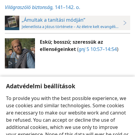
Világraszóló biztonság,
141–142. o.
„Ámultak a tanítási módján”
Jelenetlista a Jézus története – Az életre kelt evangéliumok cí
Eskü; bosszú; szeressük az
ellenségeinket
(
gnj
5 10:57–14:54
)
Adatvédelmi beállítások
To provide you with the best possible experience, we
use cookies and similar technologies. Some cookies
Magyar
Beállítások
are necessary to make our website work and cannot
Copyright
© 2026 Watch Tower Bible and Tract Society of Pennsylvania
be refused. You can accept or decline the use of
Felhasználási feltételek
Bizalmas információra vonatkozó szabályok
Adatvédelmi beállítások
Bejelentkezés
JW.ORG
additional cookies, which we use only to improve
your experience. None of this data will ever be sold or