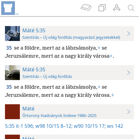
Máté 5:35
Szentírás – Új világ fordítás (magyarázó jegyzetekkel)
35
se a földre, mert az a lábzsámolya,
+
se
Jeruzsálemre, mert az a nagy király városa
+
.
Máté 5:35
Szentírás – Új világ fordítás
35
se a földre, mert az a lábzsámolya,
+
se
Jeruzsálemre, mert az a nagy király városa.
+
Máté
Őrtorony Kiadványok Indexe 1986–2025
5:35
it-1 596;
w98 10/15 8–12;
w90 10/15 17;
ws 142
Máté