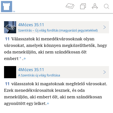
4Mózes 35:11
Szentírás – Új világ fordítás (magyarázó jegyzetekkel)
11
Válasszatok ki menedékvárosoknak olyan
városokat, amelyek könnyen megközelíthetők, hogy
oda meneküljön, aki nem szándékosan ölt
*
embert
.
+
4Mózes 35:11
A Szentírás új világ fordítása
11
válasszatok ki magatoknak megfelelő városokat.
Ezek menedékvárosaitok lesznek, és oda
meneküljön, aki embert ölt, aki nem szándékosan
agyonütött egy lelket.
+