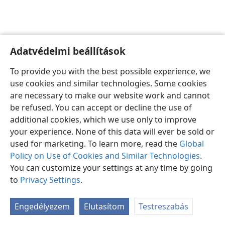
Adatvédelmi beállítások
Magyar
Beállítások
To provide you with the best possible experience, we
Copyright
© 2026 Watch Tower Bible and Tract Society of Pennsylvania
use cookies and similar technologies. Some cookies
Felhasználási feltételek
Bizalmas információra vonatkozó szabályok
are necessary to make our website work and cannot
Adatvédelmi beállítások
Bejelentkezés
JW.ORG
be refused. You can accept or decline the use of
additional cookies, which we use only to improve
your experience. None of this data will ever be sold or
used for marketing. To learn more, read the
Global
Policy on Use of Cookies and Similar Technologies
.
You can customize your settings at any time by going
to
Privacy Settings
.
Engedélyezem
Elutasítom
Testreszabás