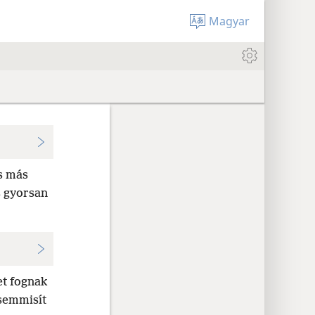
Magyar
s más
s gyorsan
et fognak
semmisít