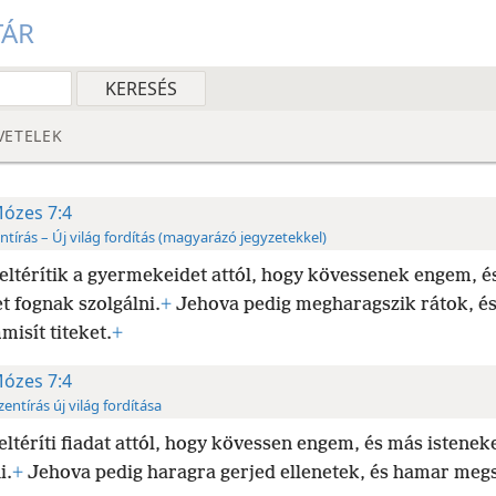
TÁR
VETELEK
ózes 7:4
ntírás – Új világ fordítás (magyarázó jegyzetekkel)
eltérítik a gyermekeidet attól, hogy kövessenek engem, é
t fognak szolgálni.
+
Jehova pedig megharagszik rátok, é
isít titeket.
+
ózes 7:4
zentírás új világ fordítása
eltéríti fiadat attól, hogy kövessen engem, és más istenek
i.
+
Jehova pedig haragra gerjed ellenetek, és hamar meg