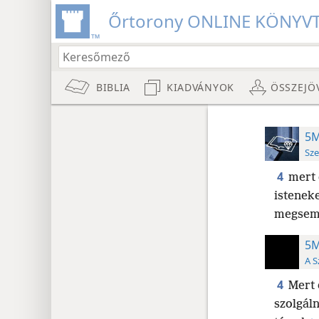
Őrtorony ONLINE KÖNYV
BIBLIA
KIADVÁNYOK
ÖSSZEJÖ
5M
Sze
4
mert 
isteneke
megsemm
5M
A S
4
Mert 
szolgáln