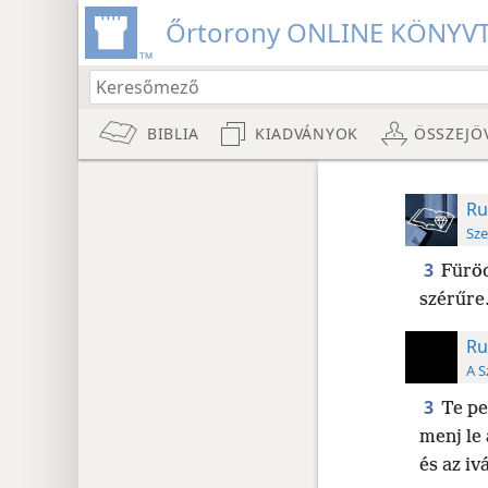
Őrtorony ONLINE KÖNYV
BIBLIA
KIADVÁNYOK
ÖSSZEJÖ
Ru
Sze
3
Füröd
szérűre.
Ru
A S
3
Te pe
menj le 
és az ivá