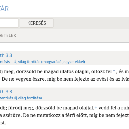
TÁR
VETELEK
th 3:3
ntírás – Új világ fordítás (magyarázó jegyzetekkel)
*
j meg, dörzsöld be magad illatos olajjal, öltözz fel
, és m
 De ne vegyen észre, míg be nem fejezte az evést és az ivá
th 3:3
zentírás új világ fordítása
dig fürödj meg, dörzsöld be magad olajjal,
+
vedd fel a ru
a szérűre. De ne mutatkozz a férfi előtt, míg be nem fejezt
st.