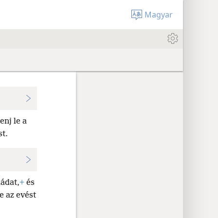
Magyar
enj le a
st.
hádat,
+
és
e az evést