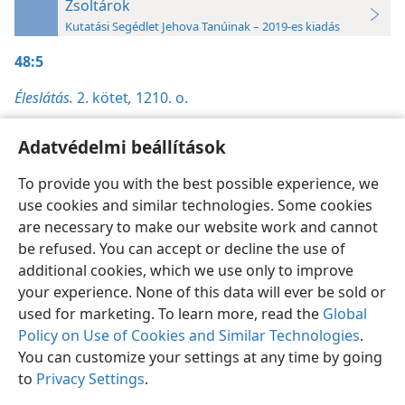
Zsoltárok
Kutatási Segédlet Jehova Tanúinak – 2019-es kiadás
48:5
Éleslátás.
2. kötet
,
1210. o.
Adatvédelmi beállítások
To provide you with the best possible experience, we
use cookies and similar technologies. Some cookies
Magyar
Beállítások
are necessary to make our website work and cannot
Copyright
© 2026 Watch Tower Bible and Tract Society of Pennsylvania
be refused. You can accept or decline the use of
Felhasználási feltételek
Bizalmas információra vonatkozó szabályok
Adatvédelmi beállítások
Bejelentkezés
JW.ORG
additional cookies, which we use only to improve
your experience. None of this data will ever be sold or
used for marketing. To learn more, read the
Global
Policy on Use of Cookies and Similar Technologies
.
You can customize your settings at any time by going
to
Privacy Settings
.