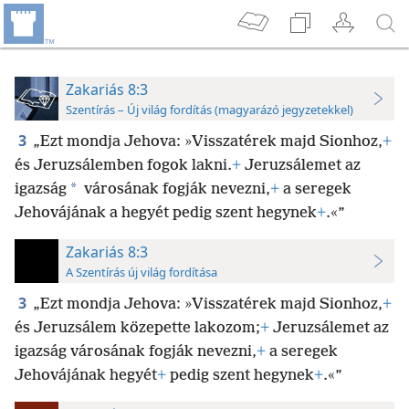
Zakariás 8:3
Szentírás – Új világ fordítás (magyarázó jegyzetekkel)
3
„Ezt mondja Jehova: »Visszatérek majd Sionhoz,
+
és Jeruzsálemben fogok lakni.
+
Jeruzsálemet az
*
igazság
városának fogják nevezni,
+
a seregek
Jehovájának a hegyét pedig szent hegynek
+
.«”
Zakariás 8:3
A Szentírás új világ fordítása
3
„Ezt mondja Jehova: »Visszatérek majd Sionhoz,
+
és Jeruzsálem közepette lakozom;
+
Jeruzsálemet az
igazság városának fogják nevezni,
+
a seregek
Jehovájának hegyét
+
pedig szent hegynek
+
.«”