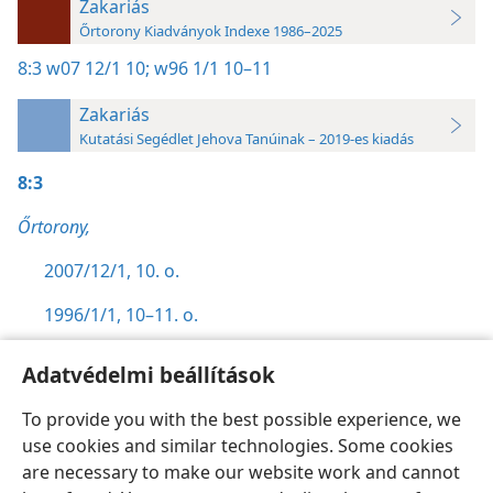
Zakariás
Őrtorony Kiadványok Indexe 1986–2025
8:3
w07 12/1 10;
w96 1/1 10–11
Zakariás
Kutatási Segédlet Jehova Tanúinak – 2019-es kiadás
8:3
Őrtorony,
2007/12/1, 10. o.
1996/1/1, 10–11. o.
Adatvédelmi beállítások
To provide you with the best possible experience, we
use cookies and similar technologies. Some cookies
Magyar
Beállítások
are necessary to make our website work and cannot
Copyright
© 2026 Watch Tower Bible and Tract Society of Pennsylvania