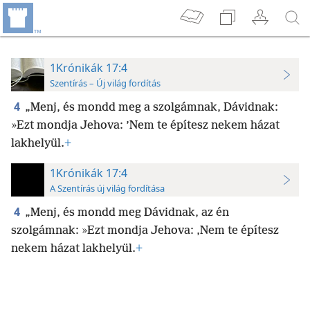
1Krónikák 17:4
Szentírás – Új világ fordítás
4
„Menj, és mondd meg a szolgámnak, Dávidnak:
»Ezt mondja Jehova: ’Nem te építesz nekem házat
lakhelyül.
+
1Krónikák 17:4
A Szentírás új világ fordítása
4
„Menj, és mondd meg Dávidnak, az én
szolgámnak: »Ezt mondja Jehova: ,Nem te építesz
nekem házat lakhelyül.
+