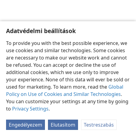
Adatvédelmi beállítások
Magyar
Beállítások
To provide you with the best possible experience, we
Copyright
© 2026 Watch Tower Bible and Tract Society of Pennsylvania
use cookies and similar technologies. Some cookies
Felhasználási feltételek
Bizalmas információra vonatkozó szabályok
are necessary to make our website work and cannot
Adatvédelmi beállítások
Bejelentkezés
JW.ORG
be refused. You can accept or decline the use of
additional cookies, which we use only to improve
your experience. None of this data will ever be sold or
used for marketing. To learn more, read the
Global
Policy on Use of Cookies and Similar Technologies
.
You can customize your settings at any time by going
to
Privacy Settings
.
Engedélyezem
Elutasítom
Testreszabás