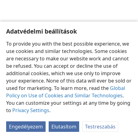
Adatvédelmi beállítások
Magyar
Beállítások
To provide you with the best possible experience, we
Copyright
© 2026 Watch Tower Bible and Tract Society of Pennsylvania
use cookies and similar technologies. Some cookies
Felhasználási feltételek
Bizalmas információra vonatkozó szabályok
are necessary to make our website work and cannot
Adatvédelmi beállítások
Bejelentkezés
JW.ORG
be refused. You can accept or decline the use of
additional cookies, which we use only to improve
your experience. None of this data will ever be sold or
used for marketing. To learn more, read the
Global
Policy on Use of Cookies and Similar Technologies
.
You can customize your settings at any time by going
to
Privacy Settings
.
Engedélyezem
Elutasítom
Testreszabás