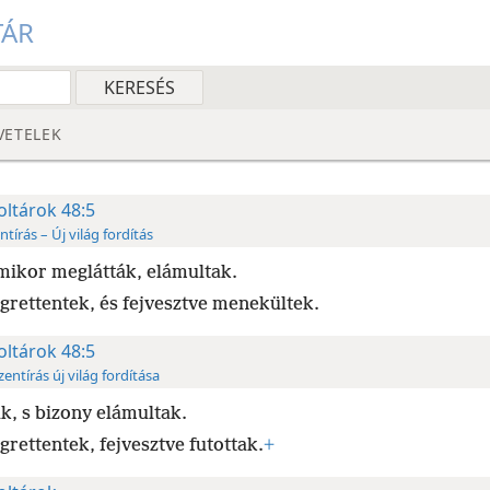
TÁR
VETELEK
oltárok 48:5
ntírás – Új világ fordítás
mikor meglátták, elámultak.
grettentek, és fejvesztve menekültek.
oltárok 48:5
zentírás új világ fordítása
k, s bizony elámultak.
grettentek, fejvesztve futottak.
+