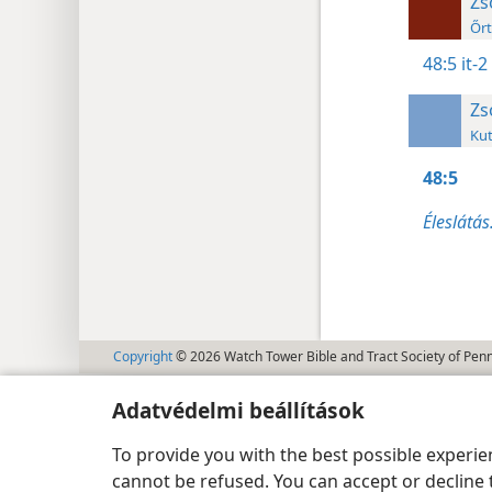
Zs
Őrt
48:5
it-
Zs
Kut
48:5
Éleslátás
Copyright
© 2026 Watch Tower Bible and Tract Society of Pen
Adatvédelmi beállítások
To provide you with the best possible experi
cannot be refused. You can accept or decline 