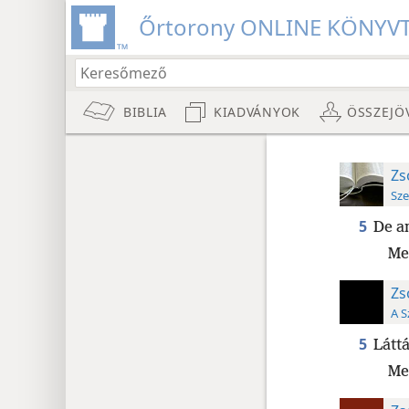
Őrtorony ONLINE KÖNYV
BIBLIA
KIADVÁNYOK
ÖSSZEJÖ
Zs
Sze
5
De a
Me
Zs
A S
5
Láttá
Me