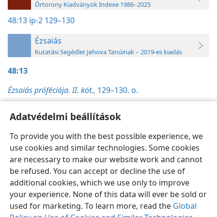
Őrtorony Kiadványok Indexe 1986–2025
48:13
ip-2 129–130
Ézsaiás
Kutatási Segédlet Jehova Tanúinak – 2019-es kiadás
48:13
Ézsaiás próféciája. II. köt.,
129–130. o.
Adatvédelmi beállítások
To provide you with the best possible experience, we
use cookies and similar technologies. Some cookies
Magyar
Beállítások
are necessary to make our website work and cannot
Copyright
© 2026 Watch Tower Bible and Tract Society of Pennsylvania
be refused. You can accept or decline the use of
Felhasználási feltételek
Bizalmas információra vonatkozó szabályok
Adatvédelmi beállítások
Bejelentkezés
JW.ORG
additional cookies, which we use only to improve
your experience. None of this data will ever be sold or
used for marketing. To learn more, read the
Global