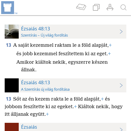
Ézsaiás 48:13
Szentírás – Új világ fordítás
13
A saját kezemmel raktam le a föld alapját,
+
és jobb kezemmel feszítettem ki az eget.
+
Amikor kiáltok nekik, egyszerre készen
állnak.
Ézsaiás 48:13
A Szentírás új világ fordítása
13
Sőt az én kezem rakta le a föld alapját,
+
és
jobbom feszítette ki az egeket.
+
Kiáltok nekik, hogy
itt álljanak együtt.
+
Ézsaiás