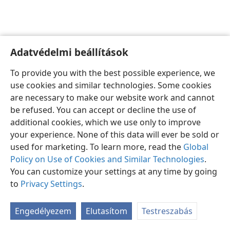
Adatvédelmi beállítások
Magyar
Beállítások
To provide you with the best possible experience, we
Copyright
© 2026 Watch Tower Bible and Tract Society of Pennsylvania
use cookies and similar technologies. Some cookies
Felhasználási feltételek
Bizalmas információra vonatkozó szabályok
are necessary to make our website work and cannot
Adatvédelmi beállítások
Bejelentkezés
JW.ORG
be refused. You can accept or decline the use of
additional cookies, which we use only to improve
your experience. None of this data will ever be sold or
used for marketing. To learn more, read the
Global
Policy on Use of Cookies and Similar Technologies
.
You can customize your settings at any time by going
to
Privacy Settings
.
Engedélyezem
Elutasítom
Testreszabás