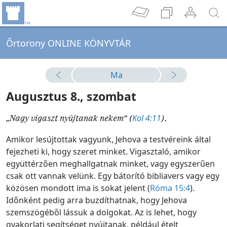
Őrtorony ONLINE KÖNYVTÁR
Ma
Augusztus 8., szombat
Kol 4:11
„Nagy vigaszt nyújtanak nekem” (
).
Amikor lesújtottak vagyunk, Jehova a testvéreink által
fejezheti ki, hogy szeret minket. Vigasztaló, amikor
együttérzően meghallgatnak minket, vagy egyszerűen
csak ott vannak velünk. Egy bátorító bibliavers vagy egy
közösen mondott ima is sokat jelent (
Róma 15:4
).
Időnként pedig arra buzdíthatnak, hogy Jehova
szemszögéből lássuk a dolgokat. Az is lehet, hogy
gyakorlati segítséget nyújtanak, például ételt