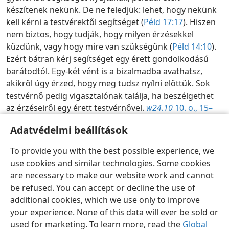
készítenek nekünk. De ne feledjük: lehet, hogy nekünk
kell kérni a testvérektől segítséget (
Péld 17:17
). Hiszen
nem biztos, hogy tudják, hogy milyen érzésekkel
küzdünk, vagy hogy mire van szükségünk (
Péld 14:10
).
Ezért bátran kérj segítséget egy érett gondolkodású
barátodtól. Egy-két vént is a bizalmadba avathatsz,
akikről úgy érzed, hogy meg tudsz nyílni előttük. Sok
testvérnő pedig vigasztalónak találja, ha beszélgethet
az érzéseiről egy érett testvérnővel.
w24.10
10. o., 15–
16. bek.
Adatvédelmi beállítások
Vizsgáljuk az Írásokat naponta! – 2026
To provide you with the best possible experience, we
use cookies and similar technologies. Some cookies
Magyar
Megosztás
Beállítások
are necessary to make our website work and cannot
Copyright
© 2026 Watch Tower Bible and Tract Society of Pennsylvania
be refused. You can accept or decline the use of
Felhasználási feltételek
Bizalmas információra vonatkozó szabályok
Adatvédelmi beállítások
Bejelentkezés
JW.ORG
additional cookies, which we use only to improve
your experience. None of this data will ever be sold or
used for marketing. To learn more, read the
Global