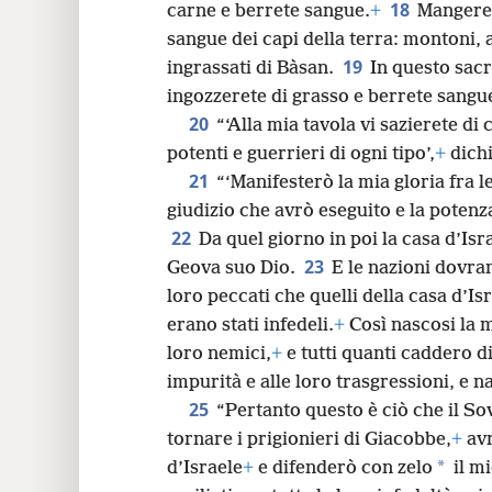
18
carne e berrete sangue.
+
Mangeret
sangue dei capi della terra: montoni, ag
19
ingrassati di Bàsan.
In questo sacr
ingozzerete di grasso e berrete sangue
20
“‘Alla mia tavola vi sazierete di 
potenti e guerrieri di ogni tipo’,
+
dichi
21
“‘Manifesterò la mia gloria fra le
giudizio che avrò eseguito e la potenz
22
Da quel giorno in poi la casa d’Is
23
Geova suo Dio.
E le nazioni dovra
loro peccati che quelli della casa d’Is
erano stati infedeli.
+
Così nascosi la m
loro nemici,
+
e tutti quanti caddero d
impurità e alle loro trasgressioni, e na
25
“Pertanto questo è ciò che il S
tornare i prigionieri di Giacobbe,
+
avr
*
d’Israele
+
e difenderò con zelo
il m