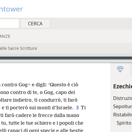
htower
ANZE
le Sacre Scritture
za contro Gog
+
e digli: ‘Questo è ciò
Ezechi
ono contro di te, o Gog, capo dei
Distruzi
ltare indietro, ti condurrò, ti farò
Sepoltur
3
+
e ti porterò sui monti d’Israele.
Ti
Ristabil
 ti farò cadere le frecce dalla mano
Spirito
tu, tutte le tue schiere e i popoli che
lli rapaci di ogni specie e alle bestie