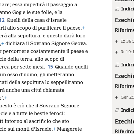
 mare; essa impedirà il passaggio a
Indic
anno Gog e le sue folle, e la
Ezechi
12
Quelli della casa d’Israele
li allo scopo di purificare il paese.
+
Riferim
erà alla sepoltura, e questo darà loro
+
Ez 38:
,
+
dichiara il Sovrano Signore Geova.
+
Ri 19:
er percorrere costantemente il paese e
cie della terra, allo scopo di
Indic
15
erca per sette mesi.
Quando quelli
Ezechi
un osso d’uomo, gli metteranno
cati della sepoltura lo seppelliranno
Riferim
arà anche una città chiamata
+
Ger 2
’.
+
questo è ciò che il Sovrano Signore
Indic
cie e a tutte le bestie feroci:
Ezechi
t’intorno al sacrificio che sto
io sui monti d’Israele.
+
Mangerete
Riferim