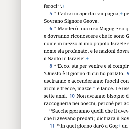
feroci”’.
+
24
5
“‘Cadrai in aperta campagna,
+
pe
Sovrano Signore Geova.
6
“‘Manderò fuoco su Magòg e su que
e dovranno riconoscere che io sono 
nome in mezzo al mio popolo Israele e
nome sia profanato, e le nazioni dov
il Santo in Israele’.
+
8
“‘Ecco, sta per venire e si compi
‘Questo è il giorno di cui ho parlato.
usciranno e accenderanno fuochi con l
*
archi e frecce, mazze
e lance. Le us
10
sette anni.
Non avranno bisogno di
raccoglierla nei boschi, perché per a
“‘Saccheggeranno quelli che li avev
che li avevano predati’, dichiara il S
11
“‘In quel giorno darò a Gog
+
un 