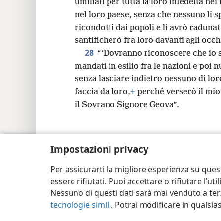
umiliati per tutta la loro infedeltà nei
nel loro paese, senza che nessuno li s
ricondotti dai popoli e li avrò radunat
santificherò fra loro davanti agli occh
28
“‘Dovranno riconoscere che io s
mandati in esilio fra le nazioni e poi
senza lasciare indietro nessuno di lor
faccia da loro,
+
perché verserò il mio s
il Sovrano Signore Geova”.
Impostazioni privacy
Copyright
© 2026 Watch Tower Bible and Tra
Per assicurarti la migliore esperienza su ques
essere rifiutati. Puoi accettare o rifiutare l’u
Nessuno di questi dati sarà mai venduto a terz
tecnologie simili
. Potrai modificare in qualsi