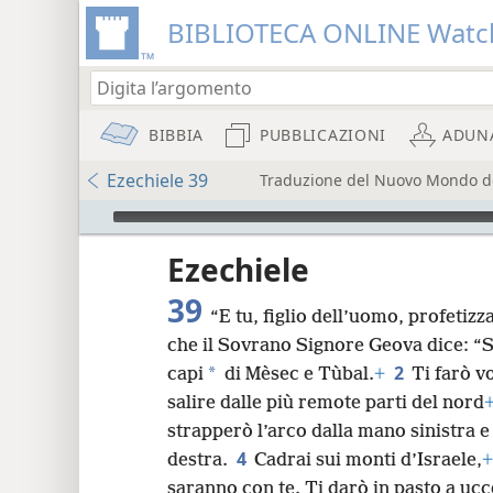
BIBLIOTECA ONLINE Watc
BIBBIA
PUBBLICAZIONI
ADUN
Ezechiele 39
Traduzione del Nuovo Mondo del
Audio Player
re
Ezechiele
39
“E tu, figlio dell’uomo, profetiz
che il Sovrano Signore Geova dice: “S
2
*
capi
di Mèsec e Tùbal.
+
Ti farò vo
salire dalle più remote parti del nord
8
strapperò l’arco dalla mano sinistra e
4
destra.
Cadrai sui monti d’Israele,
+
16
saranno con te. Ti darò in pasto a ucce