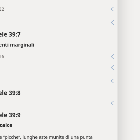
22
i
ele 39:7
enti marginali
16
3
i
ele 39:8
i
ele 39:9
calce
e “picche”, lunghe aste munite di una punta