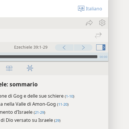
Italiano
Ezechiele 39:1-29
00:00
ele: sommario
one di Gog e delle sue schiere
(
1-10
)
a nella Valle di Amon-Gog
(
11-20
)
imento d’Israele
(
21-29
)
 di Dio versato su Israele
(
29
)