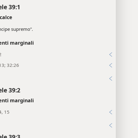
ele 39:1
calce
ncipe supremo”.
enti marginali
2
13; 32:26
i
ele 39:2
enti marginali
4, 15
i
ele 39:3