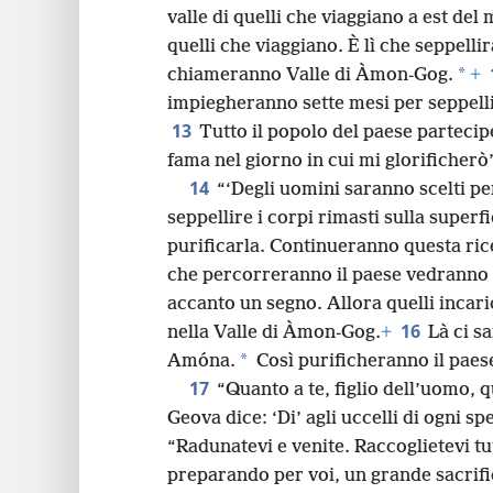
valle di quelli che viaggiano a est del
quelli che viaggiano. È lì che seppellir
*
chiameranno Valle di Àmon-Gog.
+
impiegheranno sette mesi per seppellir
13
Tutto il popolo del paese partecip
fama nel giorno in cui mi glorificherò’
14
“‘Degli uomini saranno scelti p
seppellire i corpi rimasti sulla superfi
purificarla. Continueranno questa ric
che percorreranno il paese
vedranno 
accanto un segno. Allora quelli incari
16
nella Valle di Àmon-Gog.
+
Là ci s
*
Amóna.
Così purificheranno il paese
17
“Quanto a te, figlio dell’uomo, 
Geova dice: ‘Di’ agli uccelli di ogni spe
“Radunatevi e venite. Raccoglietevi tut
preparando per voi, un grande sacrific