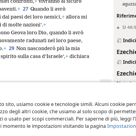
 miei confronti,
+
vivranno al sicuro
aguzza
27
paventi.
+
Quando li avrò
Riferim
i dai paesi dei loro nemici,
+
allora mi
i di molte nazioni’.
+
+
Sl 46:
ono Geova loro Dio, quando li avrò
Indic
 nuovamente radunati nel loro paese,
29
o.
+
Non nasconderò più la mia
Ezechi
pirito sulla casa d’Israele’,
+
dichiara
Indic
Ezechi
Note in 
*
O “Val
ct Society of Pennsylvania
Condizioni d’uso
Informativa sulla privacy
Im
to sito, usiamo cookie e tecnologie simili. Alcuni cookie p
Riferim
tilizzo degli altri cookie, che usiamo al solo scopo di permet
i o usato per scopi commerciali. Per saperne di più, leggi l’
+
Ez 38:
asi momento le impostazioni visitando la pagina
Impostazioni
+
Ez 39: