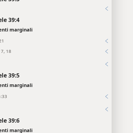
i
ele 39:4
enti marginali
21
17, 18
i
ele 39:5
enti marginali
5:33
i
ele 39:6
enti marginali