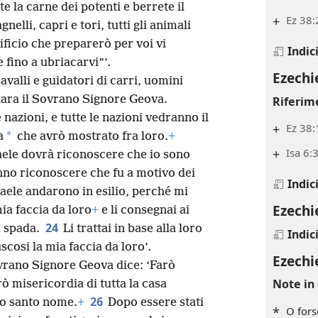
e la carne dei potenti e berrete il
+
Ez 38:
nelli, capri e tori, tutti gli animali
ificio che preparerò per voi vi
Indic
 fino a ubriacarvi”’.
Ezechi
cavalli e guidatori di carri, uomini
ara il Sovrano Signore Geova.
Riferim
 nazioni, e tutte le nazioni vedranno il
+
Ez 38:
*
a
che avrò mostrato fra loro.
+
+
Isa 6:
raele dovrà riconoscere che io sono
nno riconoscere che fu a motivo dei
Indic
raele andarono in esilio, perché mi
Ezechi
ia faccia da loro
+
e li consegnai ai
24
i spada.
Li trattai in base alla loro
Indic
scosi la mia faccia da loro’.
Ezechi
ovrano Signore Geova dice: ‘Farò
Note in 
ò misericordia di tutta la casa
26
io santo nome.
+
Dopo essere stati
*
O fors