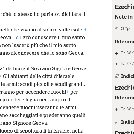
Ezechi
rché io stesso ho parlato’, dichiara il
Note in 
*
O “pri
lli che vivono al sicuro sulle isole,
+
7
Geova.
Farò conoscere il mio santo
Riferim
 non lascerò più che il mio santo
+
Ez 38:
ranno riconoscere che io sono Geova,
+
+
Ez 27:
rà’, dichiara il Sovrano Signore Geova.
Indic
9
Gli abitanti delle città d’Israele
e armi: scudi piccoli e scudi grandi,
Ezechi
eranno per accendere fuochi
+
per
Riferim
 prendere legna nei campi o di
ccendere fuochi useranno le armi’.
+
Ez 38:
ano saccheggiati e prederanno quelli
Indic
ovrano Signore Geova.
luogo di sepoltura lì in Israele, nella
Ezechi